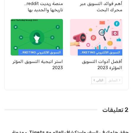
أهم فوائد التسويق عبر
منصة ريديت reddit…
محرك البحث
تاريخها والجديد بها
التسويق الالكتروني E-MARKETING
التسويق الالكتروني E-MARKETING
أفضل أدوات التسويق
استر اتيجية التسويق المؤثر
المؤثرة 2023
2023
السابق
التالي
2 تعليقات
حقق حلمك في السفر واستكشاف العالم مع Tiqets. - مدونة