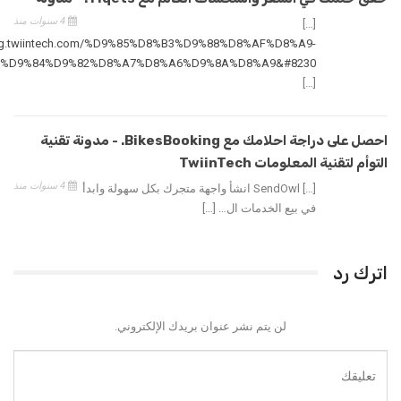
4 سنوات منذ
[…]
blog.twiintech.com/%D9%85%D8%B3%D9%88%D8%AF%D8%A9-
%D9%84%D9%82%D8%A7%D8%A6%D9%8A%D8%A9&#8230
[…]
احصل على دراجة احلامك مع BikesBooking. - مدونة تقنية
التوأم لتقنية المعلومات TwiinTech
4 سنوات منذ
[…] SendOwl انشأ واجهة متجرك بكل سهولة وابدأ
في بيع الخدمات ال… […]
اترك رد
لن يتم نشر عنوان بريدك الإلكتروني.