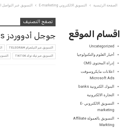
الصفحة الرئيسية
التسويق الالكتروني E-marketing
التسويق عبر التواصل الاجتماعي 
تصفح التصنيف
اقسام الموقع
جوجل أدووردز Google Ads
Uncategorized
التسويق عبر التيلجرام TELEGRAM
الت
أخبار العلوم والتكنولوجيا
التسويق عبر تيك توك TIKTOK
التسويق ع
إدراة المحتوى CMS
اعلانات مايكروسوفت
Microsoft Ads
البنوك الكترونية banks
التجارة الالكترونية
التسويق الالكتروني E-
marketing
التسويق بالعمولة Affiliate
Markting