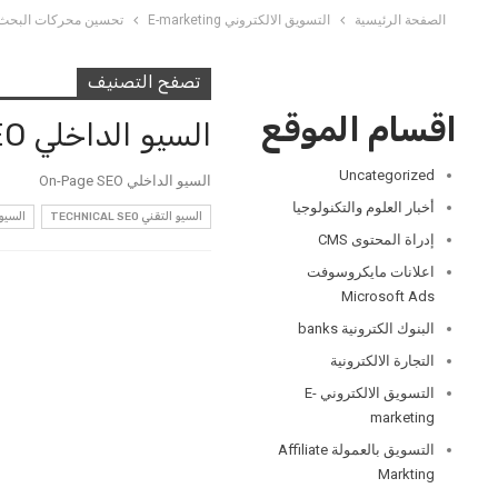
الصفحة الرئيسية
التسويق الالكتروني E-marketing
تحسين محركات البحث EO
تصفح التصنيف
اقسام الموقع
السيو الداخلي On-Page SEO
Uncategorized
السيو الداخلي On-Page SEO
أخبار العلوم والتكنولوجيا
السيو التقني TECHNICAL SEO
السيو الخا
إدراة المحتوى CMS
اعلانات مايكروسوفت
Microsoft Ads
البنوك الكترونية banks
التجارة الالكترونية
التسويق الالكتروني E-
marketing
التسويق بالعمولة Affiliate
Markting