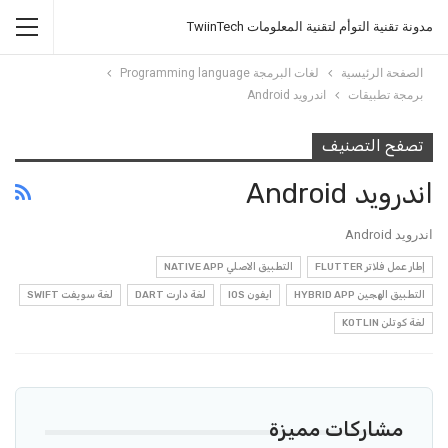
مدونة تقنية التوأم لتقنية المعلومات TwiinTech
الصفحة الرئيسية
لغات البرمجة Programming language
برمجة تطبيقات
اندرويد Android
تصفح التصنيف
اندرويد Android
اندرويد Android
إطار عمل فلاتر FLUTTER
التطبيق الاصلي NATIVE APP
التطبيق الهجين HYBRID APP
ايفون IOS
لغة دارت DART
لغة سويفت SWIFT
لغة كوتلن KOTLIN
مشاركات مميزة