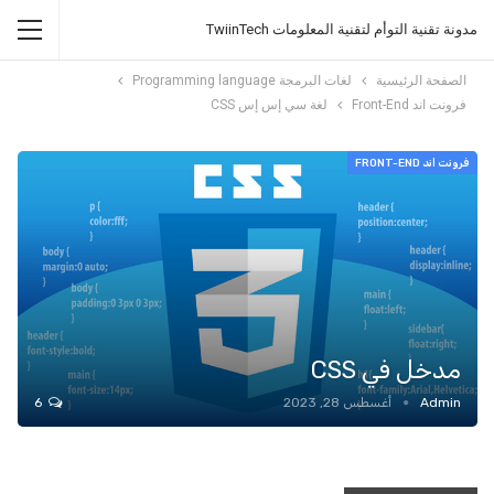
مدونة تقنية التوأم لتقنية المعلومات TwiinTech
الصفحة الرئيسية
لغات البرمجة Programming language
فرونت اند Front-End
لغة سي إس إس CSS
فرونت اند FRONT-END
مدخل في CSS
Admin
أغسطس 28, 2023
6