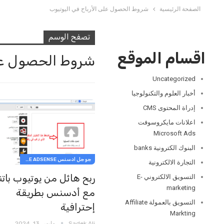
الصفحة الرئيسية
شروط الحصول على الأرباح في اليوتيوب
تصفح الوسم
اقسام الموقع
شروط الحصول على
Uncategorized
أخبار العلوم والتكنولوجيا
إدراة المحتوى CMS
اعلانات مايكروسوفت
Microsoft Ads
البنوك الكترونية banks
جوجل ادسنس GOOGLE ADSENSE
التجارة الالكترونية
ربح هائل من يوتيوب باتن
التسويق الالكتروني E-
marketing
مع أدسنس بطريقة
التسويق بالعمولة Affiliate
إحترافية
Markting
Sadek Ali
مارس 13, 2024