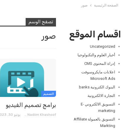
الصفحة الرئيسية
صور
تصفح الوسم
اقسام الموقع
صور
Uncategorized
أخبار العلوم والتكنولوجيا
إدراة المحتوى CMS
اعلانات مايكروسوفت
Microsoft Ads
البنوك الكترونية banks
التصميم
التجارة الالكترونية
برامج تصميم الفيديو
التسويق الالكتروني E-
marketing
Nadiim Khashoof
يونيو 30, 2023
التسويق بالعمولة Affiliate
Markting