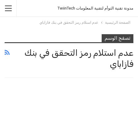
مدونة تقنية التوأم لتقنية المعلومات TwiinTech
الصفحة الرئيسية
عدم استلام رمز التحقق في بنك فازاباي
تصفح الوسم
عدم استلام رمز التحقق في بنك
فازاباي