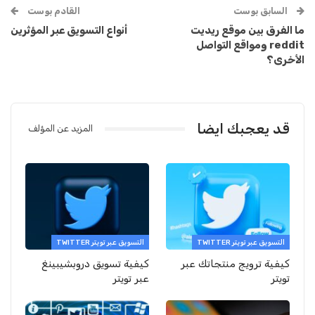
السابق بوست
القادم بوست
ما الفرق بين موقع ريديت
أنواع التسويق عبر المؤثرين
reddit ومواقع التواصل
الأخرى؟
قد يعجبك ايضا
المزيد عن المؤلف
التسويق عبر تويتر TWITTER
التسويق عبر تويتر TWITTER
كيفية ترويج منتجاتك عبر
كيفية تسويق دروبشيبينغ
تويتر
عبر تويتر