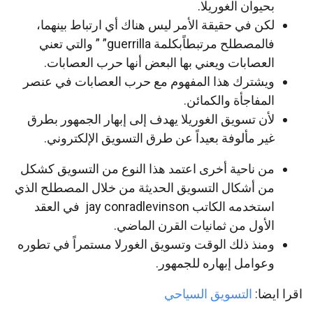
بحيوان الغوريلا.
لكن في حقيقة الأمر ليس هناك أي ارتباط بينهما،
فالمصطلح مرتبطاًبكلمة guerrilla” ” والتي تعني
العصابات ويعني بها البعض أنها حرب العصابات.
ويشترك هذا المفهوم مع حرب العصابات في عنصر
المفاجأة والكمائن.
لأن تسويق الغوريلا يهدف إلى إبهار الجمهور بطرق
غير مألوفة بعيداً عن طرق التسويق الإلكتروني.
من ناحية أخرى اعتمد هذا النوع من التسويق كشكل
من أشكال التسويق الحديثة من خلال المصطلح الذي
استخدمه الكاتب jay conradlevinson في العقد
الأول من ثمانيات القرن الماضي.
ومنذ ذلك الوقت وتسويق الغورلا مستمراً في تطوره
وعوامل إبهاره للجمهور.
اقرا ايضا:
التسويق السياحي