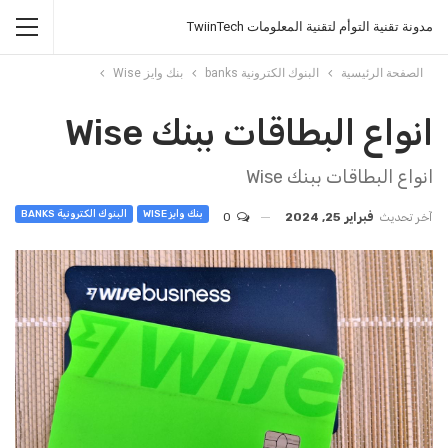
مدونة تقنية التوأم لتقنية المعلومات TwiinTech
الصفحة الرئيسية
البنوك الكترونية banks
بنك وايز Wise
انواع البطاقات ببنك Wise
انواع البطاقات ببنك Wise
بنك وايز WISE
البنوك الكترونية BANKS
آخر تحديث
فبراير 25, 2024
0