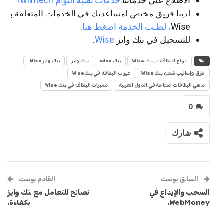
الاطلاع على خدماتنا:
خدمات تقنية التوأم Twiintech
لدينا فريق مختص لمساعدتك في الخدمات المتعلقة بـ
Wise
، لطلب الخدمة اضغط هنا
.
للتسجيل في بنك وايز
Wise
.
انواع البطاقات ببنك Wise
بنك wise
بنك وايز
بنك وايز Wise.
طرق وإساليب شحن بنك Wise
عيوب البطاقة في بنكWise
ماهي البطاقات المتاحة في الدول العربية
مميزات البطاقة في بنك Wise
0
شارك
السابق بوست
القادم بوست
السحب والإيداع في
نصائح للتعامل مع بنك وايز
WebMoney.
بكفاءة.