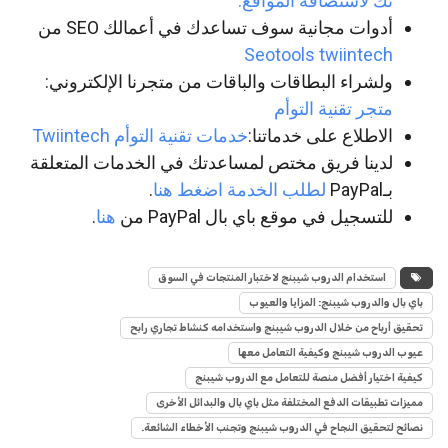
تك لاستضافة المواقع.
أدوات مجانية سوف تساعدك في أعمالك SEO من
Seotools twiintech
ولشراء البطاقات والباقات من متجرنا الإلكتروني:
متجر تقنية التوأم
الاطلاع على خدماتنا:
خدمات تقنية التوأم Twiintech
لدينا فريق مختص لمساعدتك في الخدمات المتعلقة
بـPayPal
لطلب الخدمة اضغط هنا
.
للتسجيل في موقع باي بال PayPal من
هنا
.
استخدام الدروب شيبنج لاختبار المنتجات في السوق
باي بال والدروب شيبنج: المزايا والعيوب
تحقيق أرباح من خلال الدروب شيبنج واستخدامه كنشاط تجاري رابح
عيوب الدروب شيبنج وكيفية التعامل معها
كيفية اختيار أفضل منصة للتعامل مع الدروب شيبنج
مميزات تطبيقات الدفع المختلفة مثل باي بال والبدائل الأخرى
نصائح لتحقيق النجاح في الدروب شيبنج وتجنب الأخطاء الشائعة.