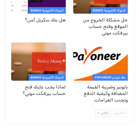
البنوك الكترونية BANKS
البنوك الكترونية BANKS
حل مشكلة الخروج من
هل بنك سكريل آمن؟
الموقع وفتح حساب
بيرفكت موني
بنك بايونير PAYONEER
البنوك الكترونية BANKS
بايونير وضريبة القيمة
لماذا يجب عليك فتح
المضافة وكيفية الدفع
حساب بيرفكت موني؟
وتجنب الغرامات.
السابق
التالي