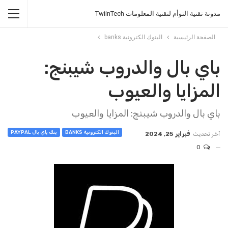
مدونة تقنية التوأم لتقنية المعلومات TwiinTech
الصفحة الرئيسية
البنوك الكترونية banks
باي بال والدروب شيبنج:
المزايا والعيوب
باي بال والدروب شيبنج: المزايا والعيوب
البنوك الكترونية BANKS
بنك باي بال PAYPAL
آخر تحديث
فبراير 25, 2024
0