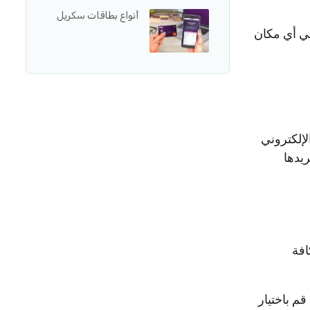
أنواع بطاقات سكريل
ي أي مكان
لإلكتروني
يدها
افة
ها على إعدادات الحساب، ثم قم بالضغط على Activity، ثم قم باختيار