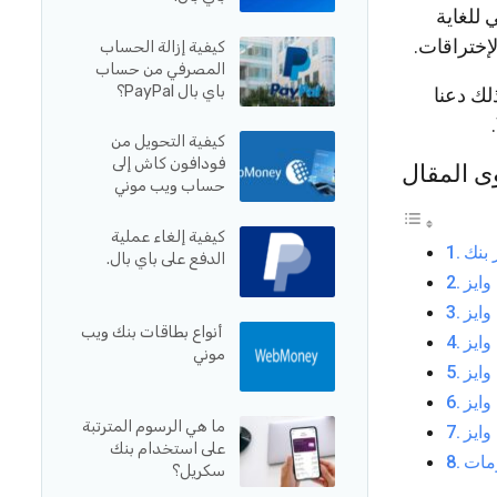
 للغاية
إختراقات.
كيفية إزالة الحساب
المصرفي من حساب
باي بال PayPal؟
لك دعنا
كيفية التحويل من
فودافون كاش إلى
ى المقال
حساب ويب موني
كيفية إلغاء عملية
الدفع على باي بال.
أنواع بطاقات بنك ويب
موني
ما هي الرسوم المترتبة
على استخدام بنك
سكريل؟