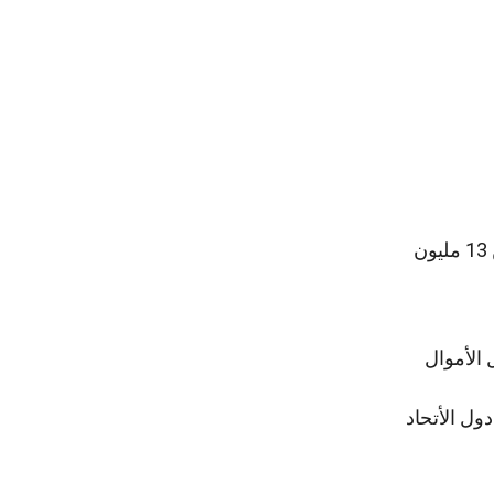
الآن, سنتعرف على أهم المميزات التي يتميز بها بنك وايز والتي جعلته الخيار الأمثل لأكثر من 13 مليون
الأموال
ول الأتحاد