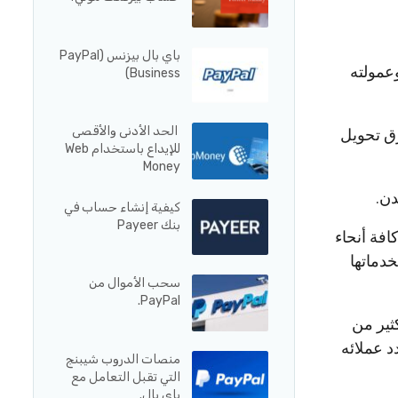
باي بال بيزنس (PayPal
وعمولته
Business)
الحد الأدنى والأقصى
ضح طرق تحويل
للإيداع باستخدام Web
Money
كيفية إنشاء حساب في
بنك Payeer
كافة أنحاء
خدماتها
سحب الأموال من
PayPal.
ثير من
د عملائه
منصات الدروب شيبنج
التي تقبل التعامل مع
باي بال.