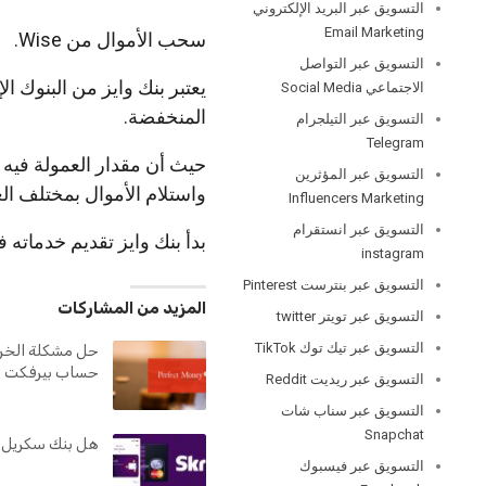
التسويق عبر البريد الإلكتروني
Email Marketing
سحب الأموال من Wise.
التسويق عبر التواصل
يعتبر بنك وايز من البنوك ال
الاجتماعي Social Media
المنخفضة.
التسويق عبر التيلجرام
Telegram
التسويق عبر المؤثرين
واستلام الأموال بمختلف ال
Influencers Marketing
التسويق عبر انستقرام
بدأ بنك وايز تقديم خدماته في تحويل الأموال في
instagram
التسويق عبر بنترست Pinterest
المزيد من المشاركات
التسويق عبر تويتر twitter
التسويق عبر تيك توك TikTok
حل مشكلة الخرو
حساب بيرفكت م
التسويق عبر ريديت Reddit
التسويق عبر سناب شات
Snapchat
هل بنك سكريل 
التسويق عبر فيسبوك