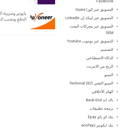
Facebook
التسويق عبر كورا Quara
بايونير وضريبة ا
التسويق عبر لينكد إن LinkedIn
الدفع وتجنب الغ
التسويق عبر محركات البحث
SEM
التسويق عبر يوتيوب Youtube
التصميم
الذكاء الاصطناعي
الربح من الانترنت
السيو
السيو التقني Technical SEO
الهكر الأخلاقي
باك اند Back-End
برمجة تطبيقات
بنك اي باي Epay
بنك ايكوبيز ecoPayz