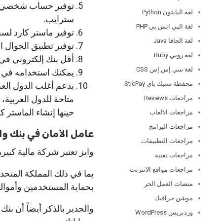
توفير حساب شخصي و
لغة البايثون Python
سترايب.
لغة البي اتش بي PHP
توفير ماستر كارد لسحب الرص
لغة الجافا Java
توفير تطبيق الجوال ا
لغة روبي Ruby
أقل بنك إلكتروني في 
لغة سي إس إس CSS
يمكنك استخدامه في س
محفظة ستيك باي SticPay
يدعم أغلب الدول العر
متاحة للدول العربية
مراجعات Reviews
حينها إنشاء الماستر كا
مراجعات الالعاب
مراجعات البرامج
عامل الأمان في بنك وايز ise
مراجعات التطبيقات
وايز تعتبر شركة مالية كبيرة 
مراجعات تفنية
مراجعات مواقع الانترنت
بما في ذلك المملكة المتحدة
منصات العمل الحر
بحماية المستخدمين وأمواله
موشن جرافيك
وردبريس WordPress