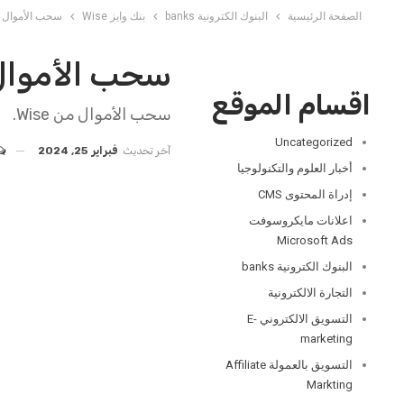
الصفحة الرئيسية
البنوك الكترونية banks
بنك وايز Wise
سحب الأموال من e
سحب الأموال من 
اقسام الموقع
سحب الأموال من Wise.
Uncategorized
آخر تحديث
فبراير 25, 2024
أخبار العلوم والتكنولوجيا
إدراة المحتوى CMS
اعلانات مايكروسوفت
Microsoft Ads
البنوك الكترونية banks
التجارة الالكترونية
التسويق الالكتروني E-
marketing
التسويق بالعمولة Affiliate
Markting