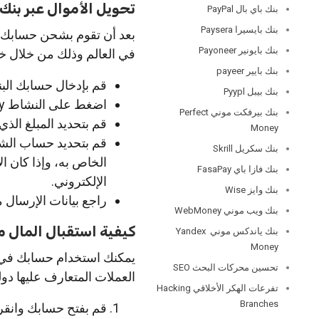
تحويل الأموال عبر بنك Wise.
بنك باي بال PayPal
بنك بايسيرا Paysera
بعد أن تقوم بشحن حسابك ا
بنك بايونير Payoneer
في العالم وذلك من خلال خ
بنك بايير payeer
قم بإدخال حسابك البن
بنك بيبل Pyypl
اضغط على النشاط Activity، واختار منه Send Money.
بنك بيرفكت موني Perfect
قم بتحديد المبلغ الذي
Money
قم بتحديد حساب الشخص
بنك سكريل Skrill
الخاص به، وإذا كان 
بنك فازا باي FasaPay
الإلكتروني.
بنك وايز Wise
راجع بيانات الإرسال 
بنك ويب موني WebMoney
كيفية استقبال المال من بن
بنك ياندكس موني Yandex
Money
يمكنك استخدام حسابك في الب
تحسين محركات البحث SEO
العملات المتعارف عليها دو
تفرعات الهكر الأخلاقي Hacking
Branches