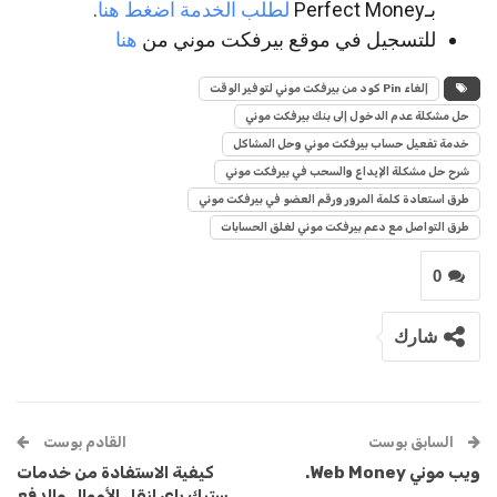
بـPerfect Money
لطلب الخدمة اضغط هنا
.
للتسجيل في موقع بيرفكت موني من
هنا
إلغاء Pin كود من بيرفكت موني لتوفير الوقت
حل مشكلة عدم الدخول إلى بنك بيرفكت موني
خدمة تفعيل حساب بيرفكت موني وحل المشاكل
شرح حل مشكلة الإيداع والسحب في بيرفكت موني
طرق استعادة كلمة المرور ورقم العضو في بيرفكت موني
طرق التواصل مع دعم بيرفكت موني لغلق الحسابات
0
شارك
السابق بوست
القادم بوست
ويب موني Web Money.
كيفية الاستفادة من خدمات
ستيك باي لنقل الأموال والدفع