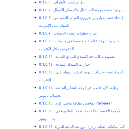
حل مناسب للأطراف
بايونير: منصة مهمة للاستقبال والارسال الأموال
إنشاء حساب بايونير ضروري للقيام بالعديد من
المهام على الإنترنت
شرح خطوات إنشاء الحساب
بايونير: شركة عالمية متخصصة في خدمات
الدفع من خلال الإنترنت
التسهيلات المتاحة لاستلام المبالغ المالية
خيارات السداد المتاحة
أهمية إنشاء حساب بايونير لتنفيذ المهام على
الإنترنت
وظيفة كل خاصية في لوحة التحكم الخاصة
بحساب بايونير
تفاصيل بطاقة ماستر كارد Payoneer
الأهمية الاقتصادية لخدمة الدفع بالفاتورة في
بنك بايونير.
كما يمكنكم القيام بزيارة الروابط التالية للمزيد