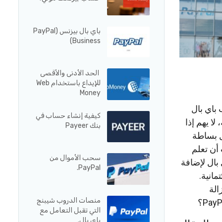
باي بال بيزنس (PayPal
Business)
الحد الأدنى والأقصى
للإيداع باستخدام Web
Money
باي بال
كيفية إنشاء حساب في
، لا يهم إذا
بنك Payeer
ل بساطة
أن تعلم
سحب الأموال من
 بال لإضافة
PayPal.
مانية.
الة
منصات الدروب شيبنج
التي تقبل التعامل مع
باي بال.