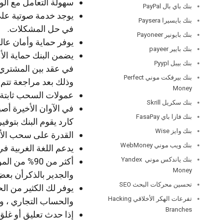
سهولة التعامل مع الوا
بنك باي بال PayPal
يوجد خدمة صوتية على 
بنك بايسيرا Paysera
في حل المشكلات.
بنك بايونير Payoneer
يوفر حماية وأمان عال
بنك بايير payeer
يضمن البنك حماية الأ
بنك بيبل Pyypl
في عقد بين المشتري و
بنك بيرفكت موني Perfect
وذلك بعد مراجعة تتم
Money
عمولات السحب ثابتة ولا
بنك سكريل Skrill
في الآوان الأخيرة أص
بنك فازا باي FasaPay
كارد يقوم البنك بتوف
بنك وايز Wise
القدرة على سحب الأ
بنك ويب موني WebMoney
يدعم اللغة الغربية ف
بنك ياندكس موني Yandex
أكثر من 90
Money
والجدير بالذكرأن بع
تحسين محركات البحث SEO
يوفر لك الكثير من ا
تفرعات الهكر الأخلاقي Hacking
والحساب التجاري ، و
Branches
إذا حدث تعليق أو غلق