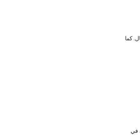
ل. كما
 في