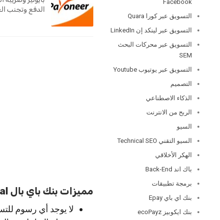
Facebook
الدفع وتجنب الغ
التسويق عبر كورا Quara
التسويق عبر لينكد إن LinkedIn
التسويق عبر محركات البحث
SEM
التسويق عبر يوتيوب Youtube
التصميم
الذكاء الاصطناعي
الربح من الانترنت
السيو
السيو التقني Technical SEO
الهكر الأخلاقي
باك اند Back-End
برمجة تطبيقات
مميزات بنك باي بال paypal.
بنك اي باي Epay
لا يوجد أي رسوم للتس
بنك ايكوبيز ecoPayz