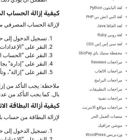
لغة البايثون Python
كيفية إزالة الحساب ا
لغة البي اتش بي PHP
لإزالة الحساب المصرفي من 
لغة الجافا Java
لغة روبي Ruby
تسجيل الدخول إلى ح
لغة سي إس إس CSS
النقر على “الإعدادات
محفظة ستيك باي SticPay
النقر على “الحساب الب
مراجعات Reviews
النقر على “إدارة” بج
مراجعات الالعاب
النقر على “إزالة”، وت
مراجعات البرامج
ملاحظة: يجب التأكد من إزا
مراجعات التطبيقات
بال. كما يجب التأكد من عد
مراجعات تفنية
كيفية أزالة البطاقة ال
مراجعات مواقع الانترنت
لإزالة البطاقة من حساب باي
منصات العمل الحر
موشن جرافيك
تسجيل الدخول إلى ح
وردبريس WordPress
النقر على “الإعدادات