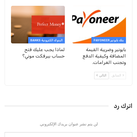
بنك بايونير PAYONEER
البنوك الكترونية BANKS
بايونير وضريبة القيمة
لماذا يجب عليك فتح
المضافة وكيفية الدفع
حساب بيرفكت موني؟
وتجنب الغرامات.
السابق
التالي
اترك رد
لن يتم نشر عنوان بريدك الإلكتروني.