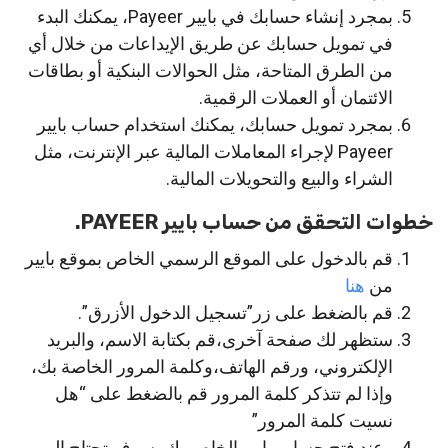
بمجرد إنشاء حسابك في بايير Payeer، يمكنك البدء
في تمويل حسابك عن طريق الإيداعات من خلال أي
من الطرق المتاحة، مثل الحوالات البنكية أو بطاقات
الائتمان أو العملات الرقمية.
بمجرد تمويل حسابك، يمكنك استخدام حساب بايير
Payeer لإجراء المعاملات المالية عبر الإنترنت، مثل
الشراء والبيع والتحويلات المالية.
خطوات التحقق من حساب بايير PAYEER.
قم بالدخول على الموقع الرسمي الخاص بموقع بايير
من
هنا
قم بالضغط على زر”تسجيل الدخول الأزرق”.
ستظهر لك صفحة آخرى،قم بكتابة الاسم، والبريد
الإلكتروني، ورقم الهاتف،وكلمة المرور الخاصة بك،
وإذا لم تتذكر كلمة المرور قم بالضغط على “هل
نسيت كلمة المرور”
وعند فتح حساب بايير الخاص بك، سوف تحتاج إلى