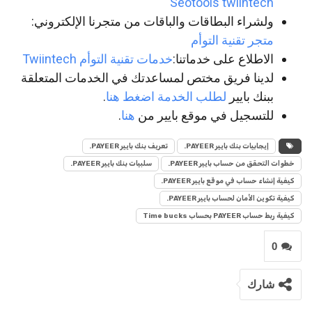
Seotools twiintech
ولشراء البطاقات والباقات من متجرنا الإلكتروني:
متجر تقنية التوأم
الاطلاع على خدماتنا:
خدمات تقنية التوأم Twiintech
لدينا فريق مختص لمساعدتك في الخدمات المتعلقة
ببنك بايير
لطلب الخدمة اضغط هنا
.
للتسجيل في موقع بايير من
هنا
.
إيجابيات بنك بايير PAYEER.
تعريف بنك بايير PAYEER.
خطوات التحقق من حساب بايير PAYEER.
سلبيات بنك بايير PAYEER.
كيفية إنشاء حساب في موقع بايير PAYEER.
كيفية تكوين الأمان لحساب بايير PAYEER.
كيفية ربط حساب PAYEER بحساب Time bucks
0
شارك