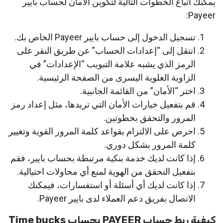
يمكنك اتباع الخطوات التالية لتكوين الأمان لحساب بايير
Payeer:
تسجيل الدخول إلى حساب بايير Payeer الخاص بك.
انتقل إلى “إعدادات الحساب” عن طريق النقر على
الرمز الذي يشبه علامة التبويب “الإعدادات” في
الزاوية العلوية اليسرى من الصفحة الرئيسية.
اختر “الأمان” من القائمة الجانبية.
قم بتفعيل خيارات الأمان التي تريدها، مثل إعداد رمز
المرور والتحقق بخطوتين.
احرص على الالتزام بقواعد كلمة المرور القوية وتغيير
كلمة المرور بشكل دوري.
إذا كانت لديك خدمة بنكية مرتبطة بحساب بايير، فقم
بتفعيل التحقق من الهوية لمنع أي محاولات احتيالية.
إذا كانت لديك أي أسئلة أو استفسارات، فيمكنك
الاتصال بفريق دعم العملاء لدى بايير Payeer.
كيفية ربط حساب PAYEER بحساب Time bucks