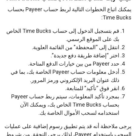
يمكنك اتباع الخطوات التالية لربط حساب Payeer بحساب
Time Bucks:
قم بتسجيل الدخول إلى حساب Time Bucks الخاص
بك على الموقع الرسمي.
انتقل إلى “المحفظة” من القائمة العلوية.
اختر “إضافة طريقة دفع جديدة”.
حدد Payeer من بين خيارات الدفع المتاحة.
أدخل معلومات حساب Payeer الخاصة بك، بما في
ذلك عنوان البريد الإلكتروني ورمز المرور.
انقر فوق “تأكيد” للمتابعة.
بمجرد تأكيد المعلومات، سيتم ربط حساب Payeer
بحساب Time Bucks الخاص بك، ويمكنك الآن
استخدامه لسحب الأموال الخاصة بك.
يرجى ملاحظة أنه قد يتم تطبيق رسوم إضافية على عمليات
السحب باستخدام Payeer، لذلك يرجى التحقق من شروط