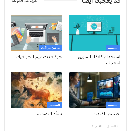
قد يعجبك ايضا
المزيد عن المؤلف
التصميم
موشن جرافيك
استخدام كانفا للتسويق
حركات تصميم الجرافيك
لمنتجك.
التصميم
التصميم
تصميم الفيديو
نشأة التصميم
السابق
التالي