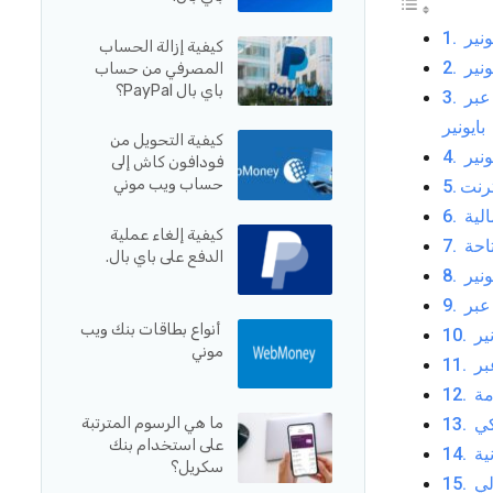
نير
كيفية إزالة الحساب
نير
المصرفي من حساب
باي بال PayPal؟
الدفع باستخدام بطاقات الائتمان الأخرى عبر
بايونير
كيفية التحويل من
ونير
فودافون كاش إلى
حساب ويب موني
ترنت
لية
كيفية إلغاء عملية
احة
الدفع على باي بال.
نير
أنواع بطاقات بنك ويب
ير
موني
ما هي الرسوم المترتبة
على استخدام بنك
ية
سكريل؟
لي