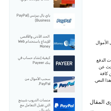
باي بال بيزنس (PayPal
Business)
الحد الأدنى والأقصى
للإيداع باستخدام Web
الأموال
Money
كيفية إنشاء حساب في
ت الدفع
بنك Payeer
بحث عن
 كافة
سحب الأموال من
هذا النص.
PayPal.
منصات الدروب شيبنج
ى المقال
التي تقبل التعامل مع
باي بال.