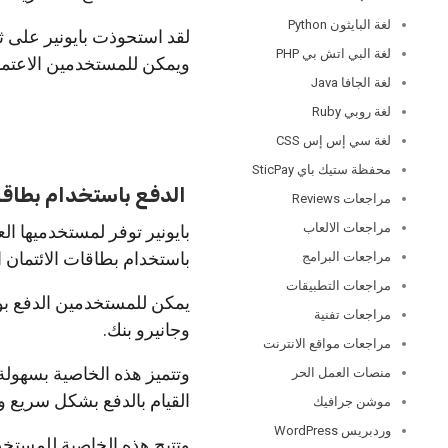
لغة البايثون Python
لقد استحوذت بايونير على ث
لغة البي اتش بي PHP
ويمكن للمستخدمين الاعتماد
لغة الجافا Java
لغة روبي Ruby
لغة سي إس إس CSS
محفظة ستيك باي SticPay
الدفع باستخدام بطاقات 
مراجعات Reviews
مراجعات الالعاب
بايونير توفر لمستخدميها الع
باستخدام بطاقات الائتمان ا
مراجعات البرامج
مراجعات التطبيقات
يمكن للمستخدمين الدفع بو
مراجعات تفنية
وجانيرو بنك.
مراجعات مواقع الانترنت
وتتميز هذه الخاصية بسهولة
منصات العمل الحر
القيام بالدفع بشكل سريع و
موشن جرافيك
وردبريس WordPress
وتتيح هذه الخاصية للمستخدم