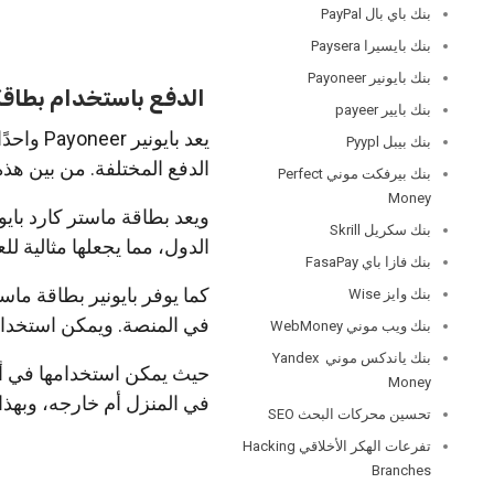
بنك باي بال PayPal
بنك بايسيرا Paysera
بنك بايونير Payoneer
الدفع باستخدام بطاقة م
بنك بايير payeer
يعد باي
بنك بيبل Pyypl
الدفع المختلفة. من بين هذه
بنك بيرفكت موني Perfect
Money
ويعد بطاقة ماستر كارد بايو
بنك سكريل Skrill
الدول، مما يجعلها مثالية ل
بنك فازا باي FasaPay
كما يوفر بايونير بطاقة ماس
بنك وايز Wise
في المنصة. ويمكن استخدام
بنك ويب موني WebMoney
بنك ياندكس موني Yandex
Money
في المنزل أم خارجه، وبهذا 
تحسين محركات البحث SEO
تفرعات الهكر الأخلاقي Hacking
Branches