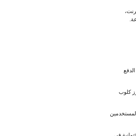
رنت،
ة.
الدفع
ز كلوب
 المستخدمين
تمانية في