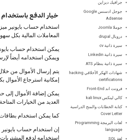
جرافيك ديزاين
جوجل ادسنس Google
خيار الدفع باستخدام ا
Adsense
استخدام حساب بايونير ميزة
جوملا Joomla
المعاملات المالية بكل سهو
دروبال drupal
سيرة ذاتية cv
يمكن استخدام حساب بايونير
سيرة ذاتية Linkedin
ويمكن استخدامه أيضاً لإرس
سيرة ذاتية بنظام ATS
يتم إرسال الأموال من خلا
شهادات الهكر الأخلاقي hacking
إمكانية استرجاع الأموال ب
certifications
فرونت اند Front-End
يمكن إضافة الأموال إلى حسا
كالي لينكس kali linux
العديد من الخيارات المتاحة ل
كتابة الخطابات والمنح الدراسية
Cover Letter
كما يمكن استخدام بطاقات ا
لغات البرمجة Programming
إن استخدام حساب بايونير 
language
استخدامه لدفع المشتريات م
لغة SQL