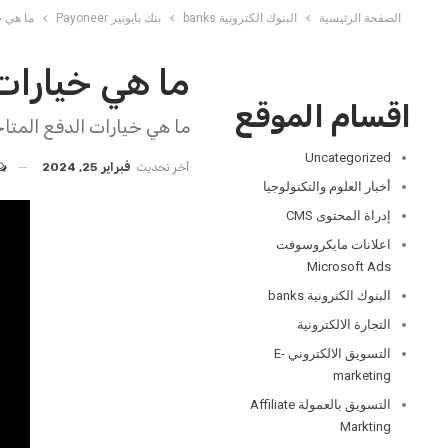
الصفحة الرئيسية
البنوك الكترونية banks
بنك بايونير Payoneer
ما هي خ
ما هي خيارات 
اقسام الموقع
ما هي خيارات الدفع المتاحة
Uncategorized
آخر تحديث
فبراير 25, 2024
أخبار العلوم والتكنولوجيا
إدراة المحتوى CMS
اعلانات مايكروسوفت
Microsoft Ads
البنوك الكترونية banks
التجارة الالكترونية
التسويق الالكتروني E-
marketing
التسويق بالعمولة Affiliate
Markting