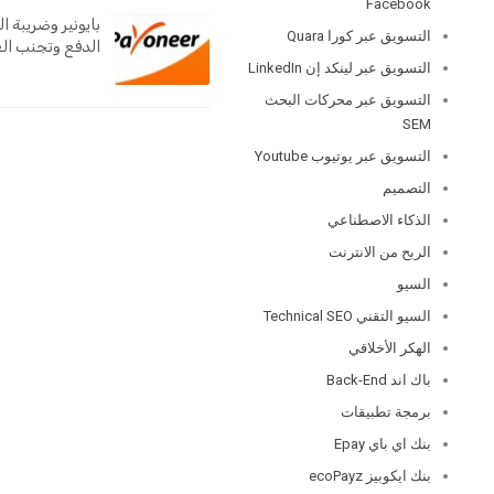
Facebook
بايونير وضريبة ا
التسويق عبر كورا Quara
الدفع وتجنب الغ
التسويق عبر لينكد إن LinkedIn
التسويق عبر محركات البحث
SEM
التسويق عبر يوتيوب Youtube
التصميم
الذكاء الاصطناعي
الربح من الانترنت
السيو
السيو التقني Technical SEO
الهكر الأخلاقي
باك اند Back-End
برمجة تطبيقات
بنك اي باي Epay
بنك ايكوبيز ecoPayz