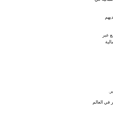
ديهم
ع عبر
الية
ر.
في العالم