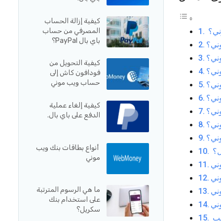
كيفية إزالة الحساب
المصرفي من حساب
ني؟
باي بال PayPal؟
ني؟
ني؟
كيفية التحويل من
ني؟
فودافون كاش إلى
حساب ويب موني
وني؟
ني؟
كيفية إلغاء عملية
وني؟
الدفع على باي بال.
ني؟
ني؟
أنواع بطاقات بنك ويب
ل؟
موني
ني
ني
ما هي الرسوم المترتبة
ني
على استخدام بنك
ني
سكريل؟
حب