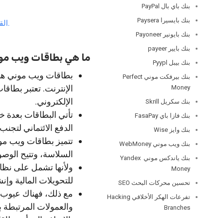
بنك باي بال PayPal
بنك بايسيرا Paysera
القدرة على استعمال بطاقات ويب موني في الشراء والدفع المحلي والدولي.
بنك بايونير Payoneer
بنك بايير payeer
ما هي بطاقات ويب مو
بنك بيبل Pyypl
بطاقات ويب موني هي 
بنك بيرفكت موني Perfect
الإنترنت. تعتبر بطاقا
Money
الإلكتروني.
بنك سكريل Skrill
تأتي البطاقات بعدة خ
بنك فازا باي FasaPay
الدفع الائتماني لتجنب 
بنك وايز Wise
تتميز بطاقات ويب مون
بنك ويب موني WebMoney
السلاسة، وتتيح الوصو
بنك ياندكس موني Yandex
ولأنها تشمل على نظام
Money
للتحويلات المالية وإن
تحسين محركات البحث SEO
مع ذلك، فهناك عيوب 
تفرعات الهكر الأخلاقي Hacking
والعمولات المرتبطة ب
Branches