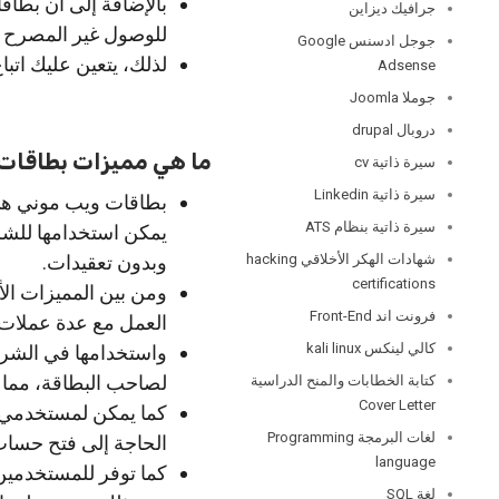
بالإضافة إلى أن بطا
جرافيك ديزاين
للوصول غير المصرح ب
جوجل ادسنس Google
لذلك، يتعين عليك اتباع 
Adsense
جوملا Joomla
دروبال drupal
ما هي مميزات بطاقات
سيرة ذاتية cv
سيرة ذاتية Linkedin
بطاقات ويب موني هي و
سيرة ذاتية بنظام ATS
يمكن استخدامها للشرا
شهادات الهكر الأخلاقي hacking
وبدون تعقيدات.
certifications
ومن بين المميزات ال
فرونت اند Front-End
العمل مع عدة عملات 
كالي لينكس kali linux
واستخدامها في الشراء
لصاحب البطاقة، مما 
كتابة الخطابات والمنح الدراسية
Cover Letter
كما يمكن لمستخدمي 
لغات البرمجة Programming
الحاجة إلى فتح حساب
language
كما توفر للمستخدمين 
لغة SQL