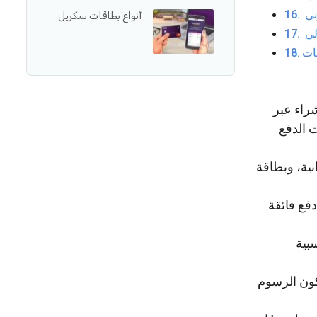
ني
أنواع بطاقات سكريل
راء عبر
ت الدفع
نية، وبطاقة
دفع فائقة
بية
كون الرسوم