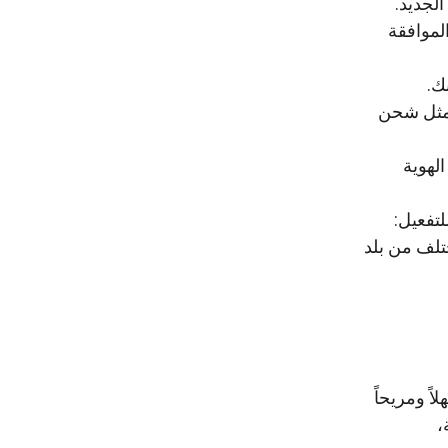
لموافقة
لى أنه يجب تفعيل الحساب لاستخدام بعض مميزات بنك Web Money، مثل شحن
لهوية
لتفعيل:
تلف من بلد
ً ومريحاً
،