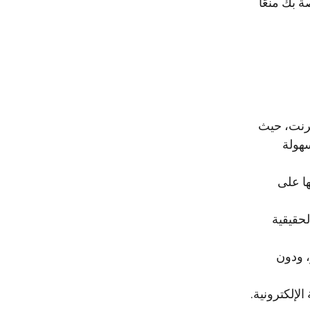
 بك منعًا
ترنت، حيث
سهولة
ا على
لحقيقية
 ودون
لإلكترونية.