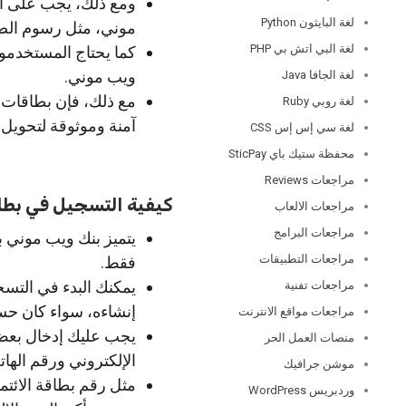
ومع ذلك، يجب على ال
لغة البايثون Python
موني، مثل رسوم الصرف
لغة البي اتش بي PHP
كما يحتاج المستخدمو
ويب موني.
لغة الجافا Java
مع ذلك، فإن بطاقات 
لغة روبي Ruby
آمنة وموثوقة لتحويل ا
لغة سي إس إس CSS
محفظة ستيك باي SticPay
مراجعات Reviews
كيفية التسجيل في بط
مراجعات الالعاب
مراجعات البرامج
يتميز بنك ويب موني 
مراجعات التطبيقات
فقط.
يمكنك البدء في التسج
مراجعات تفنية
إنشاءه، سواء كان حسابً
مراجعات مواقع الانترنت
يجب عليك إدخال بعض 
منصات العمل الحر
الإلكتروني ورقم الها
موشن جرافيك
مثل رقم بطاقة الائ
وردبريس WordPress