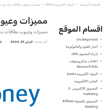
الصفحة الرئيسية
البنوك الكترونية banks
مميزات وعيوب بطاقات بنك ويب 
مميزات وعيوب
اقسام الموقع
مميزات وعيوب بطاقات بنك
Uncategorized
آخر تحديث
فبراير 25, 2024
أخبار العلوم والتكنولوجيا
إدراة المحتوى CMS
اعلانات مايكروسوفت
Microsoft Ads
البنوك الكترونية banks
التجارة الالكترونية
التسويق الالكتروني E-
marketing
التسويق بالعمولة Affiliate
Markting