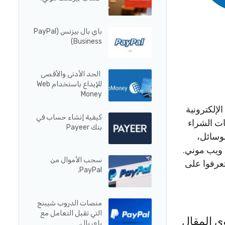
باي بال بيزنس (PayPal
Business)
الحد الأدنى والأقصى
للإيداع باستخدام Web
Money
لإلكترونية
كيفية إنشاء حساب في
ت الشراء
بنك Payeer
لوسائل،
 ويب موني.
سحب الأموال من
عرفوا على
PayPal.
منصات الدروب شيبنج
التي تقبل التعامل مع
ى المقال
باي بال.