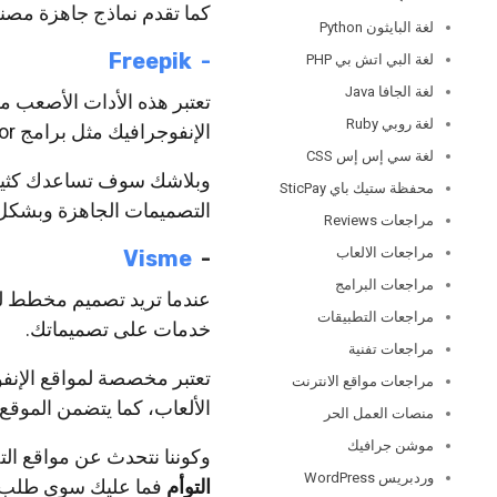
كما تقدم نماذج جاهزة مصنعة
لغة البايثون Python
-‏
Freepik
لغة البي اتش بي PHP
لغة الجافا Java
تعتبر هذه الأدات الأصعب م
لغة روبي Ruby
الإنفوجرافيك مثل برامج Photoshop, Illustrator .
لغة سي إس إس CSS
وبلاشك سوف تساعدك كثير 
محفظة ستيك باي SticPay
التصميمات الجاهزة وبشكل
مراجعات Reviews
مراجعات الالعاب
‏-‏
Visme‏
مراجعات البرامج
عندما تريد تصميم مخطط لم
مراجعات التطبيقات
خدمات على تصميماتك.
مراجعات تفنية
تعتبر مخصصة لمواقع الإنفو
مراجعات مواقع الانترنت
الألعاب، كما يتضمن الموقع
منصات العمل الحر
موشن جرافيك
وكوننا نتحدث عن مواقع الت
وردبريس WordPress
التوأم
فما عليك سوى طلب أ