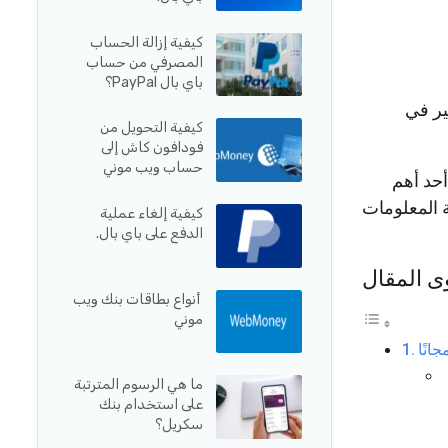
كيفية إزالة الحساب
المصرفي من حساب
باي بال PayPal؟
ير في
كيفية التحويل من
فودافون كاش إلى
حساب ويب موني
أحد أهم
 المعلومات
كيفية إلغاء عملية
الدفع على باي بال.
ى المقال
أنواع بطاقات بنك ويب
موني
ما هي الرسوم المترتبة
على استخدام بنك
سكريل؟