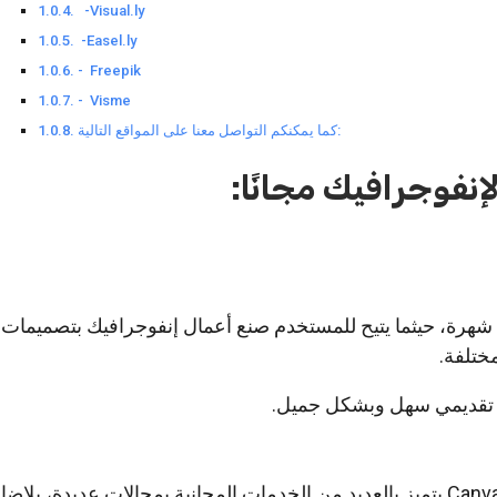
‏-‏ ‏Easel.ly
‏-‏ Freepik
‏-‏ Visme‏ ‏
كما يمكنكم التواصل معنا على المواقع التالية:
نفوجرافيك مجانًا:
ع شهرة، حيثما يتيح للمستخدم صنع أعمال إنفوجرافيك بتصميمات 
ختلفة.
 تقديمي سهل وبشكل جميل.
الموقع الغني عن التعريف Canva يتميز بالعديد من الخدمات المجانية بمجالات عديدة، 