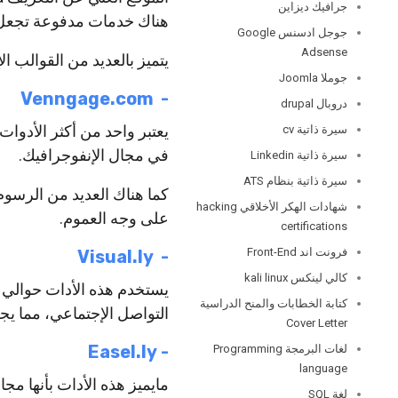
جرافيك ديزاين
هناك خدمات مدفوعة تجعل 
جوجل ادسنس Google
Adsense
يتميز بالعديد من القوالب 
جوملا Joomla
‏-‏ Venngage.com
دروبال drupal
يعتبر واحد من أكثر الأدوا
سيرة ذاتية cv
في مجال الإنفوجرافيك.
سيرة ذاتية Linkedin
سيرة ذاتية بنظام ATS
كما هناك العديد من الرسوم
شهادات الهكر الأخلاقي hacking
على وجه العموم.
certifications
فرونت اند Front-End
‏-‏‏ ‏Visual.ly ‏
كالي لينكس kali linux
كتابة الخطابات والمنح الدراسية
التواصل الإجتماعي، مما ي
Cover Letter
‏-‏ ‏Easel.ly
لغات البرمجة Programming
language
مايميز هذه الأدات بأنها مج
لغة SQL