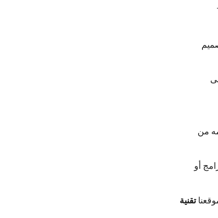
صميم
ى
مه من
امج أو
وقعنا
تقنية