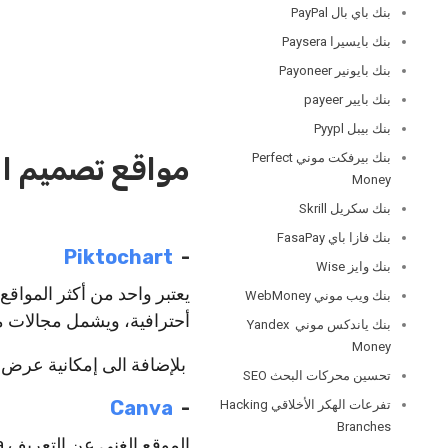
بنك باي بال PayPal
بنك بايسيرا Paysera
بنك بايونير Payoneer
بنك بايير payeer
بنك بيبل Pyypl
بنك بيرفكت موني Perfect
مواقع تصميم الإ
Money
بنك سكريل Skrill
بنك فازا باي FasaPay
-‏ ‏
Piktochart
بنك وايز Wise
يعتبر واحد من أكثر المواق
بنك ويب موني WebMoney
أحترافية، ويشمل مجالات م
بنك ياندكس موني Yandex
Money
بلإضافة الى إمكانية عرض
تحسين محركات البحث SEO
‏-‏ ‏
Canva
تفرعات الهكر الأخلاقي Hacking
Branches