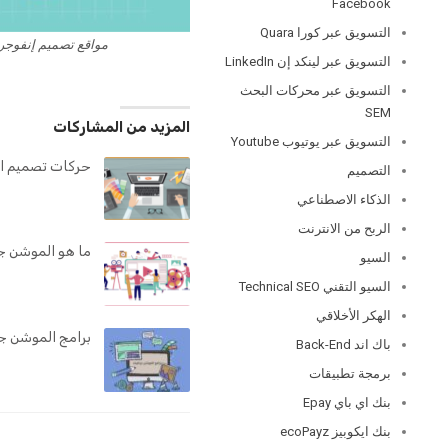
Facebook
التسويق عبر كورا Quara
مواقع تصميم إنفوجر
التسويق عبر لينكد إن LinkedIn
التسويق عبر محركات البحث
SEM
المزيد من المشاركات
التسويق عبر يوتيوب Youtube
حركات تصميم ا
التصميم
الذكاء الاصطناعي
الربح من الانترنت
ما هو الموشن ج
السيو
السيو التقني Technical SEO
الهكر الأخلاقي
برامج الموشن ج
باك اند Back-End
برمجة تطبيقات
بنك اي باي Epay
بنك ايكوبيز ecoPayz