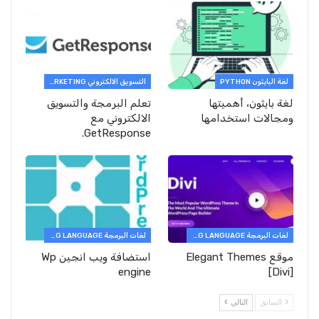
لغة البايثون PYTHON
التسويق الالكتروني E-MARKETING
لغة بايثون، أهميتها
تعلم البرمجة والتسويق
ومجالات استخدامها
الالكتروني مع
GetResponse.
لغات البرمجة PROGRAMMING LANGUAGE
لغات البرمجة PROGRAMMING LANGUAGE
موقع Elegant Themes
استضافة ويب انجين Wp
engine
[Divi]
السابق
التالي