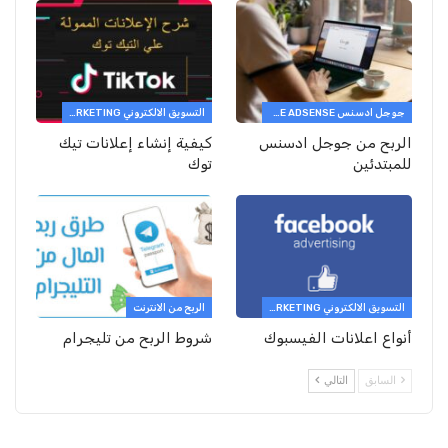
جوجل ادسنس GOOGLE ADSENSE
التسويق الالكتروني E-MARKETING
الربح من جوجل ادسنس
كيفية إنشاء إعلانات تيك
للمبتدئين
توك
التسويق الالكتروني E-MARKETING
الربح من الانترنت
أنواع اعلانات الفيسبوك
شروط الربح من تليجرام
السابق
التالي