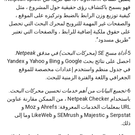
فهو يسمح باكتشاف رؤى حقيقية حول المشروع ، مثل
كيفية توزيع وزن الرابط بالضبط وتركيزه على الموقع ،
والصفحات غير المهمة للترويج لمحرك البحث التي تحصل
على حقوق ملكية إضافية للرابط ، والصفحات التي تعتبر
“طريق مسدود”.
5
-أداة مسح SE (محركات البحث) في مدقق Netpeak
.
احصل على نتائج بحث Google و Bing و Yahoo و Yandex
في جدول منظم واستخدم إعدادات مخصصة للموقع
الجغرافي واللغة والفترة الزمنية للبحث.
6-
تجميع البيانات من أهم خدمات تحسين محركات البحث
.
باستخدام Netpeak Checker ، من الممكن مقارنة عناوين
URL بمعلمات الخدمات المعروفة: Ahrefs و Moz و
Serpstat و Majestic و SEMrush و LikeWeb وما إلى
ذلك.