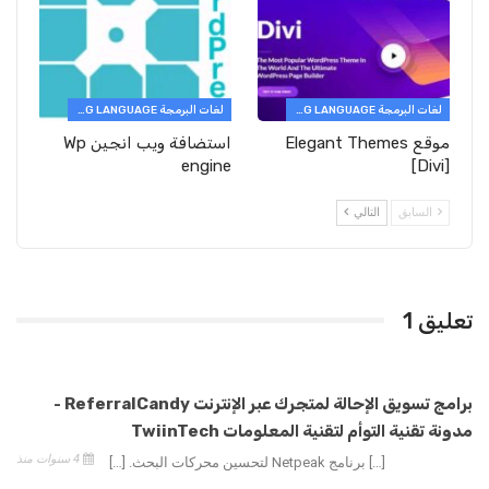
لغات البرمجة PROGRAMMING LANGUAGE
لغات البرمجة PROGRAMMING LANGUAGE
موقع Elegant Themes
استضافة ويب انجين Wp
engine
[Divi]
السابق
التالي
تعليق 1
برامج تسويق الإحالة لمتجرك عبر الإنترنت ReferralCandy -
مدونة تقنية التوأم لتقنية المعلومات TwiinTech
4 سنوات منذ
[…] برنامج Netpeak لتحسين محركات البحث. […]