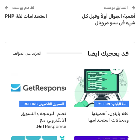
السابق بوست
القادم بوست
أهمية الجوال أولاً وقبل كل
استخدامات لغة PHP
شيء في سيو دروبال
قد يعجبك ايضا
المزيد عن المؤلف
لغة البايثون PYTHON
التسويق الالكتروني E-MARKETING
لغة بايثون، أهميتها
تعلم البرمجة والتسويق
ومجالات استخدامها
الالكتروني مع
GetResponse.