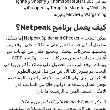
بما في ذلك Thomson Reuters و Shopify و Ignite
Visibility و Template Monster و iProspect و
Wargaming و Movavi وغيرها.
كيف يعمل برنامج Netpeak؟
يمكن استخدام Netpeak Spider and Checker إما بشكل
منفصل أو في حزمة للعثور على مشكلات على موقع ويب
لتحسينها لمحركات البحث ، وتجميع أطنان من البيانات من
أفضل خدمات تحسين محركات البحث ، وكشط SERP
وبيانات موقع الويب ، والحصول على وظائف أكثر بروزًا في
البحث. تم تطوير كلتا الأداتين من قبل فريق التطوير
الأوكراني الذي يولي الكثير من الاهتمام لتجربة المستخدم ،
لجعل العمل باستخدام أدواتهم خاليًا من المتاعب قدر
الإمكان. تشمل الميزات الرئيسية ما يلي:
1-
يركز Netpeak Spider على التخلص من مشكلات
تحسين محركات البحث.
يتم عرض المشكلات المكتشفة