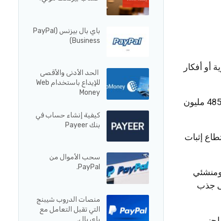
باي بال بيزنس (PayPal
Business)
 أو أفكار
الحد الأدنى والأقصى
للإيداع باستخدام Web
Money
ولكن يجب عليك أن تعلم أن موقع بنترست محرك بحث مرئي كبير، حيث أن يضم أكثر من 485 مليون
كيفية إنشاء حساب في
بنك Payeer
طاع إثبات
سحب الأموال من
PayPal.
 ومنشئي
ى جذب
منصات الدروب شيبنج
التي تقبل التعامل مع
لجني
باي بال.