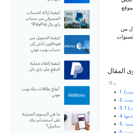
فموقع
كيفية إزالة الحساب
المصرفي من حساب
باي بال PayPal؟
ال من
السنوات
كيفية التحويل من
فودافون كاش إلى
حساب ويب موني
كيفية إلغاء عملية
الدفع على باي بال.
ى المقال
أنواع بطاقات بنك ويب
موني
ت)
ما هي الرسوم المترتبة
على استخدام بنك
سكريل؟