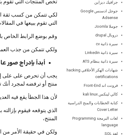
تخص المنتجات التي تقوم بال
جرافيك ديزاين
جوجل ادسنس Google
لكي تتمكن من كسب ثقة ال
Adsense
التي تقوم ببيعها في المقالا
جوملا Joomla
دروبال drupal
وقم بوضع الرابط الخاص بال
سيرة ذاتية cv
ولكي تتمكن من جذب العملاء
سيرة ذاتية Linkedin
أبدأ بإدراج صور عا
سيرة ذاتية بنظام ATS
شهادات الهكر الأخلاقي hacking
يجب أن تحرص على على إدرا
certifications
منتج أو ترفضه لمجرد أنك تت
فرونت اند Front-End
كالي لينكس kali linux
لأن هذا الجطأ يقع فيه العد
كتابة الخطابات والمنح الدراسية
الذي يتوقعه فيقوم بإزالته
Cover Letter
المنتج،
لغات البرمجة Programming
language
ولكن في حقيقة الأمر من ا
لغة SQL