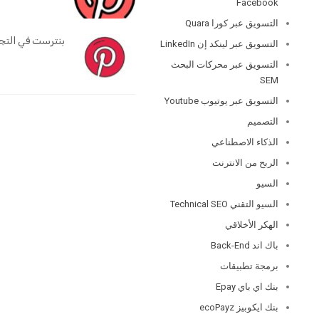
Facebook
التسويق عبر كورا Quara
بنترست في التجار
التسويق عبر لينكد إن LinkedIn
التسويق عبر محركات البحث
SEM
التسويق عبر يوتيوب Youtube
التصميم
الذكاء الاصطناعي
الربح من الانترنت
السيو
السيو التقني Technical SEO
الهكر الأخلاقي
باك اند Back-End
برمجة تطبيقات
بنك اي باي Epay
بنك ايكوبيز ecoPayz