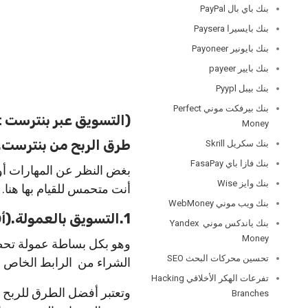
بنك باي بال PayPal
بنك بايسيرا Paysera
بنك بايونير Payoneer
بنك بايير payeer
بنك بيبل Pyypl
بنك بيرفكت موني Perfect
(التسويق عبر بنترست Pinterest)
Money
طرق الربح من بنترست.
بنك سكريل Skrill
بنك فازا باي FasaPay
بغض النظر عن المهارات أو 
بنك وايز Wise
أنت متحمس للقيام بها هنا.
بنك ويب موني WebMoney
1.التسويق بالعمولة.(أفضل طرق الربح من بنترست)
بنك ياندكس موني Yandex
Money
وهو بكل بساطة عمولة تحصل
تحسين محركات البحث SEO
الشراء من الرابط الخاص ب
تفرعات الهكر الأخلاقي Hacking
وتعتبر أفضل الطرق للربح م
Branches