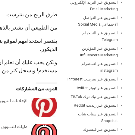
التسويق عبر البريد الإلكتروني
Email Marketing
طرق الربح من بنترست.
التسويق عبر التواصل
الاجتماعي Social Media
من الطبيعي أن تشعر بالذهو
التسويق عبر التيلجرام
Telegram
يقتصر استخدامهم لموقع بن
الديكور،
التسويق عبر المؤثرين
Influencers Marketing
التسويق عبر انستقرام
مستخدم! ويسجل كثر من م
instagram
التسويق عبر بنترست Pinterest
التسويق عبر تويتر twitter
المزيد من المشاركات
التسويق عبر تيك توك TikTok
الإعلانات الترويجية عبر 
التسويق عبر ريديت Reddit
التسويق عبر سناب شات
Snapchat
دليلك للتسويق ع
التسويق عبر فيسبوك