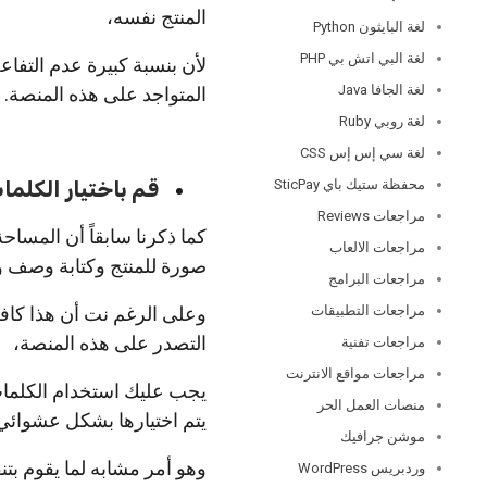
المنتج نفسه،
لغة البايثون Python
لغة البي اتش بي PHP
لأن بنسبة كبيرة عدم التفا
لغة الجافا Java
المتواجد على هذه المنصة.
لغة روبي Ruby
لغة سي إس إس CSS
محفظة ستيك باي SticPay
قم باختيار الكلما
مراجعات Reviews
كما ذكرنا سابقاً أن المسا
مراجعات الالعاب
صورة للمنتج وكتابة وصف 
مراجعات البرامج
مراجعات التطبيقات
وعلى الرغم نت أن هذا كافي
التصدر على هذه المنصة،
مراجعات تفنية
مراجعات مواقع الانترنت
يجب عليك استخدام الكلمات ا
منصات العمل الحر
يتم اختيارها بشكل عشوائي 
موشن جرافيك
وهو أمر مشابه لما يقوم بت
وردبريس WordPress