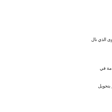
ى الذي نال
دمة في
بتحويل