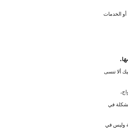
أو الخدمات
ها.
ك ألا تنسى
اج،
لمشكلة في
ة وليس في