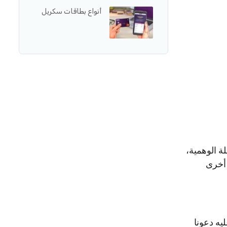
أنواع بطاقات سكريل
لة الوهمية،
 أخرى
يه دعونا