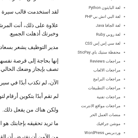
لغة البايثون Python
لقد استخدمت قالب سيرة ذاتي
لغة البي اتش بي PHP
علاوة على ذلك، أنت المرشح
لغة الجافا Java
وخبرتك أذهلت الجميع.
لغة روبي Ruby
لغة سي إس إس CSS
مدير التوظيف يشعر بسعادة 
محفظة ستيك باي SticPay
إنها بحاجة إلى قرصة نفسها
مراجعات Reviews
تصف بإيجاز وضعك الحالي.
مراجعات الالعاب
مراجعات البرامج
الآن، لم تكذب أبدًا في سيرت
مراجعات التطبيقات
لم تقم أبدًا بتكوين أرقام 
مراجعات تفنية
مراجعات مواقع الانترنت
ولكن هناك من يفعل ذلك.
منصات العمل الحر
ما تريد تحقيقه بإجابتك هو ال
موشن جرافيك
وردبريس WordPress
من الآمن أن نفترض أن القائ