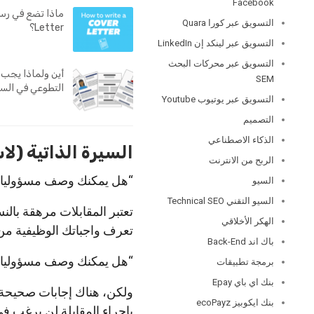
Facebook
التسويق عبر كورا Quara
Letter؟
التسويق عبر لينكد إن LinkedIn
التسويق عبر محركات البحث
أين ولماذا يجب
SEM
التطوعي في السير
التسويق عبر يوتيوب Youtube
التصميم
الذكاء الاصطناعي
السيرة الذاتية (ل
الربح من الانترنت
“هل يمكنك وصف مسؤوليات 
السيو
السيو التقني Technical SEO
تعتبر المقابلات مرهقة بال
الهكر الأخلاقي
تعرف واجباتك الوظيفية من
باك اند Back-End
“هل يمكنك وصف مسؤوليات ع
برمجة تطبيقات
بنك اي باي Epay
ولكن، هناك إجابات صحيحة، 
بنك ايكوبيز ecoPayz
بإجراء المقابلة لن يرغب