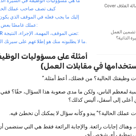
ما هي مسؤوليات الوظيفة في السيرة الذا
ماذا تضع في رسالة الغلاف Cover
كيف تصف صاحب عملك الحا
إليك ما يجب فعله في الموقف الذي يكون
عملك غامضًا بعض الشيء:
 تضمين العمل
STAR تعني الموقف، المهمة، الإجراء، النتيجة:
ة الذاتية؟
ما لا يطلبونه منك هو إطلاعهم على سيرتك الذاتية.
أمثلة على مسؤوليات الوظيف
استخدامها في مقابلات العمل)
وظيفتك الحالية؟ من فضلك، أعط أمثلة.”
نسبة لمعظم الناس، ولكن ما مدى صعوبة هذا السؤال، حقًا؟ ففي ا
 أعلى إلى أسفل، أليس كذلك؟
ملك الحالية؟” يبدو وكأنه سؤال لا يمكنك أن تخطئ فيه.
وهناك إجابات رائعة. والإجابة الرائعة فقط هي التي ستضمن أن 
 في توظيف أي شخص آخر.