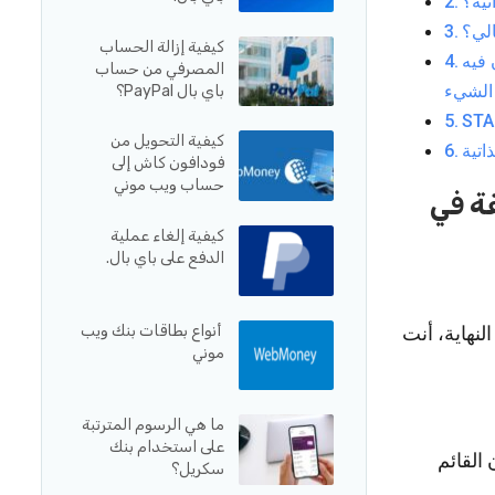
تية؟
لي؟
كيفية إزالة الحساب
 فيه
المصرفي من حساب
باي بال PayPal؟
كيفية التحويل من
فودافون كاش إلى
حساب ويب موني
ة في
كيفية إلغاء عملية
الدفع على باي بال.
أنواع بطاقات بنك ويب
لنهاية، أنت
موني
ما هي الرسوم المترتبة
على استخدام بنك
القائم
سكريل؟