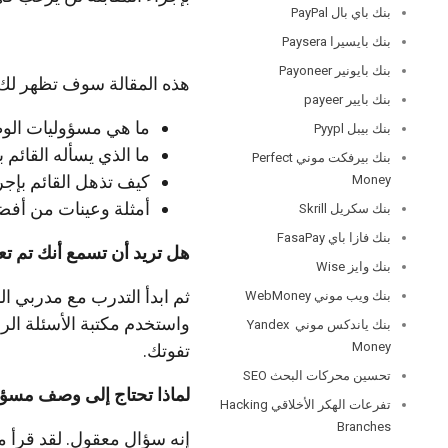
بنك باي بال PayPal
بنك بايسيرا Paysera
بنك بايونير Payoneer
هذه المقالة سوف تظهر لك:
بنك بايير payeer
ما هي مسؤوليات الوظ
بنك بيبل Pyypl
ما الذي يسأله القائم 
بنك بيرفكت موني Perfect
كيف تذهل القائم بإج
Money
أمثلة وعينات من أفض
بنك سكريل Skrill
بنك فازا باي FasaPay
هل تريد أن تسمع أنك تم تع
بنك وايز Wise
ثم ابدأ التدرب مع مدربي ال
بنك ويب موني WebMoney
واستخدم مكتبة الأسئلة الر
بنك ياندكس موني Yandex
Money
تفوتك.
تحسين محركات البحث SEO
لماذا تحتاج إلى وصف مسؤو
تفرعات الهكر الأخلاقي Hacking
Branches
إنه سؤال معقول. لقد قرأ م