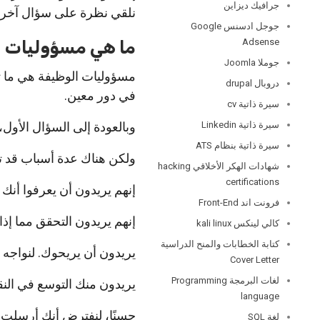
جرافيك ديزاين
نلقي نظرة على سؤال آخر.
جوجل ادسنس Google
Adsense
ما هي مسؤوليات ال
جوملا Joomla
مسؤوليات الوظيفة هي ما ت
دروبال drupal
في دور معين.
سيرة ذاتية cv
سيرة ذاتية Linkedin
وبالعودة إلى السؤال الأول، 
سيرة ذاتية بنظام ATS
ولكن هناك عدة أسباب قد تج
شهادات الهكر الأخلاقي hacking
certifications
إنهم يريدون أن يعرفوا أن
فرونت اند Front-End
إنهم يريدون التحقق مما إذ
كالي لينكس kali linux
كتابة الخطابات والمنح الدراسية
يريدون أن يريحوك. لنواجه 
Cover Letter
لغات البرمجة Programming
يريدون منك التوسع في النقا
language
حسنًا، لنفترض أنك أرسلت 
لغة SQL