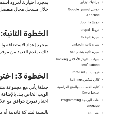
بمجرد اختيارك لمزود استض
جرافيك ديزاين
خلال مسجل مجال منفصل.
جوجل ادسنس Google
Adsense
جوملا Joomla
دروبال drupal
الخطوة الثانية: تثبيت
سيرة ذاتية cv
بمجرد إعداد الاستضافة وال
سيرة ذاتية Linkedin
ذلك ، يقدم العديد من موف
سيرة ذاتية بنظام ATS
شهادات الهكر الأخلاقي hacking
certifications
فرونت اند Front-End
الخطوة 3: اختر نموذجًا على موقع Joomla
كالي لينكس kali linux
جملة! يأتي مع مجموعة متن
كتابة الخطابات والمنح الدراسية
Cover Letter
الويب الخاص بك. بالإضافة 
لغات البرمجة Programming
اختيار نموذج يتوافق مع علا
language
بالنسبة لشركة قانونية أو 
لغة SQL