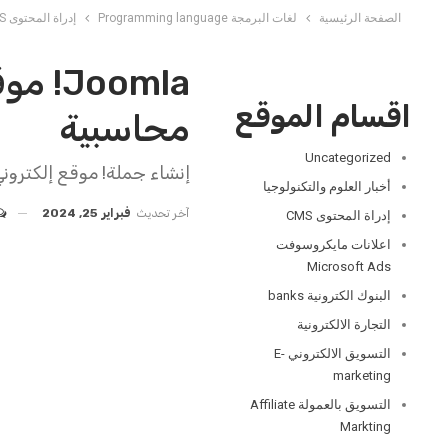
الصفحة الرئيسية
لغات البرمجة Programming language
إدراة المحتوى CMS
oomla
اقسام الموقع
محاسبية
Uncategorized
إنشاء جملة! موقع إلكتروني
أخبار العلوم والتكنولوجيا
آخر تحديث
فبراير 25, 2024
إدراة المحتوى CMS
اعلانات مايكروسوفت
Microsoft Ads
البنوك الكترونية banks
التجارة الالكترونية
التسويق الالكتروني E-
marketing
التسويق بالعمولة Affiliate
Markting