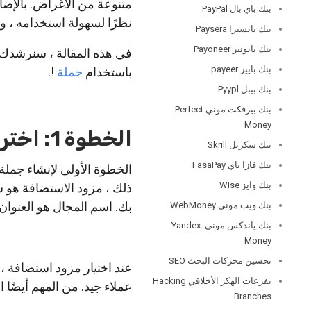
متنوعة من الأغراض. بالإضاف
بنك باي بال PayPal
نظرًا لسهولة استخدامه ، وا
بنك بايسيرا Paysera
بنك بايونير Payoneer
في هذه المقالة ، سنرشدك 
بنك بايير payeer
باستخدام
جملة
!.
بنك بيبل Pyypl
بنك بيرفكت موني Perfect
Money
الخطوة 1: اختر مزود استضافة وقم بتسجيل اسم المجال
بنك سكريل Skrill
بنك فازا باي FasaPay
الخطوة الأولى لإنشاء جملة
بنك وايز Wise
ذلك ، مزود الاستضافة هو ش
بك. اسم المجال هو العنوا
بنك ويب موني WebMoney
بنك ياندكس موني Yandex
Money
تحسين محركات البحث SEO
عند اختيار مزود استضافة 
تفرعات الهكر الأخلاقي Hacking
عملاء جيد. من المهم أيضًا ا
Branches