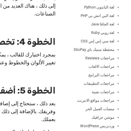
إلى ذلك ، هناك العديد من 
لغة البايثون Python
الصناعات.
لغة البي اتش بي PHP
لغة الجافا Java
لغة روبي Ruby
الخطوة 4: تخصيص القالب الخاص بك على موقع Joomla
لغة سي إس إس CSS
محفظة ستيك باي SticPay
بمجرد اختيارك للقالب ، يمك
مراجعات Reviews
تغيير الألوان والخطوط وعن
مراجعات الالعاب
مراجعات البرامج
مراجعات التطبيقات
الخطوة 5: أضف محتوى إلى موقعك على موقع Joomla
مراجعات تفنية
مراجعات مواقع الانترنت
بعد ذلك ، ستحتاج إلى إض
منصات العمل الحر
وفريقك. بالإضافة إلى ذلك
موشن جرافيك
بعملك.
وردبريس WordPress