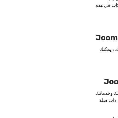
كات في هذه
ك ، يمكنك
تك وخدماتك
 ذات صلة