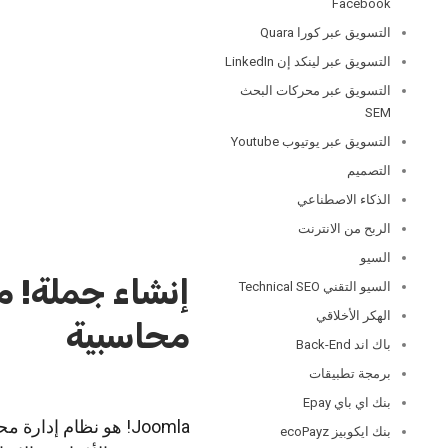
Facebook
التسويق عبر كورا Quara
التسويق عبر لينكد إن LinkedIn
التسويق عبر محركات البحث
SEM
التسويق عبر يوتيوب Youtube
التصميم
الذكاء الاصطناعي
الربح من الانترنت
السيو
إنشاء جملة! مو
السيو التقني Technical SEO
الهكر الأخلاقي
محاسبية
باك اند Back-End
برمجة تطبيقات
بنك اي باي Epay
Joomla! هو نظام إد
بنك ايكوبيز ecoPayz