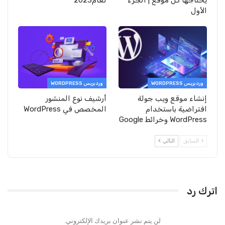
يحتاجها كل موقع | الجزء
لعام2023
الأول
وردبريس WORDPRESS
وردبريس WORDPRESS
إنشاء موقع ويب جولة
أرشيف نوع المنشور
افتراضية باستخدام
المخصص في WordPress
WordPress وخرائط Google
السابق
التالي
اترك رد
لن يتم نشر عنوان بريدك الإلكتروني.