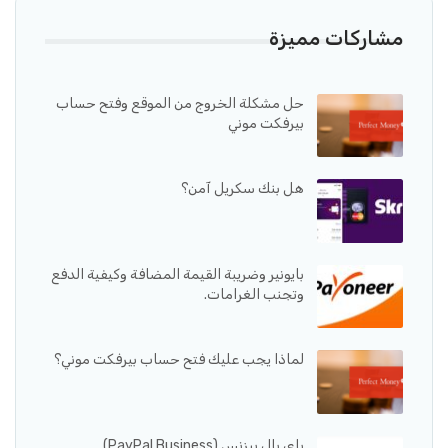
مشاركات مميزة
حل مشكلة الخروج من الموقع وفتح حساب
بيرفكت موني
هل بنك سكريل آمن؟
بايونير وضريبة القيمة المضافة وكيفية الدفع
وتجنب الغرامات.
لماذا يجب عليك فتح حساب بيرفكت موني؟
باي بال بيزنس (PayPal Business)