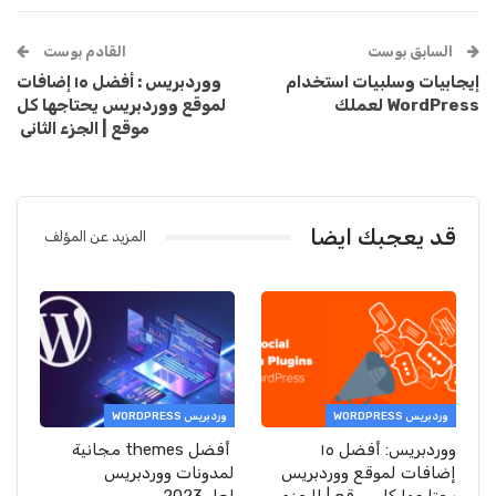
السابق بوست
القادم بوست
إيجابيات وسلبيات استخدام
ووردبريس : أفضل ١٥ إضافات
WordPress لعملك
لموقع ووردبريس يحتاجها كل
موقع | الجزء الثانى
قد يعجبك ايضا
المزيد عن المؤلف
وردبريس WORDPRESS
وردبريس WORDPRESS
ووردبريس: أفضل ١٥
أفضل themes مجانية
إضافات لموقع ووردبريس
لمدونات ووردبريس