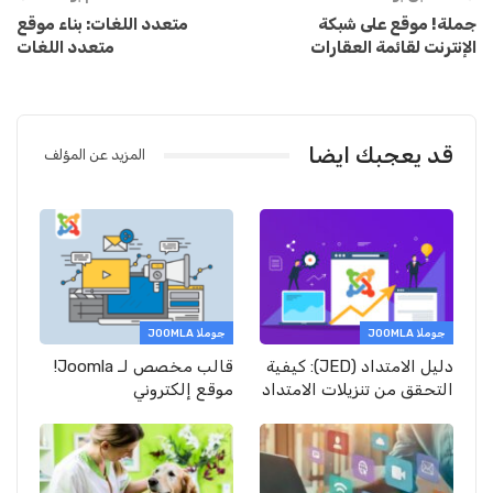
جملة! موقع على شبكة
متعدد اللغات: بناء موقع
الإنترنت لقائمة العقارات
متعدد اللغات
قد يعجبك ايضا
المزيد عن المؤلف
جوملا JOOMLA
جوملا JOOMLA
دليل الامتداد (JED): كيفية
قالب مخصص لـ Joomla!
التحقق من تنزيلات الامتداد
موقع إلكتروني