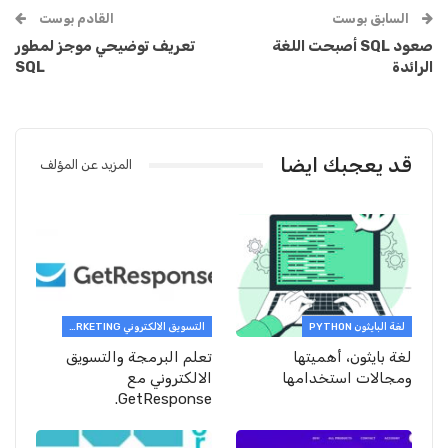
السابق بوست
القادم بوست
صعود SQL أصبحت اللغة
تعريف توضيحي موجز لمطور
الرائدة
SQL
قد يعجبك ايضا
المزيد عن المؤلف
لغة البايثون PYTHON
التسويق الالكتروني E-MARKETING
لغة بايثون، أهميتها
تعلم البرمجة والتسويق
ومجالات استخدامها
الالكتروني مع
GetResponse.