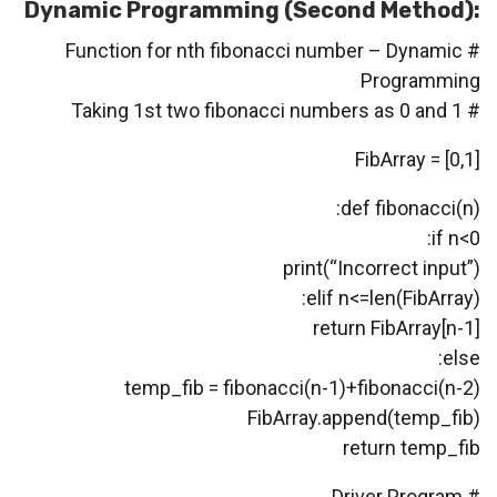
:Dynamic Programming (Second Method)
# Function for nth fibonacci number – Dynamic
Programming
# Taking 1st two fibonacci numbers as 0 and 1
FibArray = [0,1]
def fibonacci(n):
if n<0:
print(“Incorrect input”)
elif n<=len(FibArray):
return FibArray[n-1]
else:
temp_fib = fibonacci(n-1)+fibonacci(n-2)
FibArray.append(temp_fib)
return temp_fib
# Driver Program