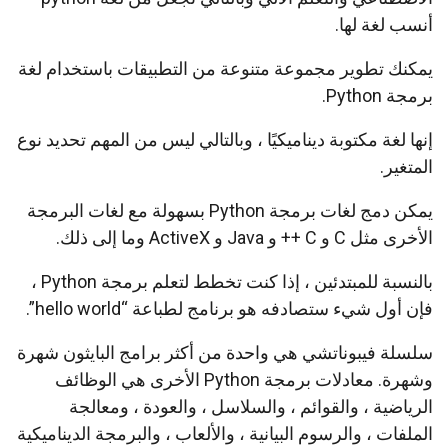
أنسب لغة لها.
يمكنك تطوير مجموعة متنوعة من التطبيقات باستخدام لغة
برمجة Python.
إنها لغة مكتوبة ديناميكيًا ، وبالتالي ليس من المهم تحديد نوع
المتغير.
يمكن دمج لغات برمجة Python بسهولة مع لغات البرمجة
الأخرى مثل C و C ++ و Java و ActiveX وما إلى ذلك.
بالنسبة للمبتدئين ، إذا كنت تخطط لتعلم برمجة Python ،
فإن أول شيء ستصادفه هو برنامج لطباعة “hello world”.
سلسلة فيبوناتشي هي واحدة من أكثر برامج البايثون شهرة
وشهرة. معادلات برمجة Python الأخرى هي الوظائف
الرياضية ، والقوائم ، والسلاسل ، والعودة ، ومعالجة
الملفات ، والرسوم البيانية ، والألعاب ، والبرمجة الديناميكية