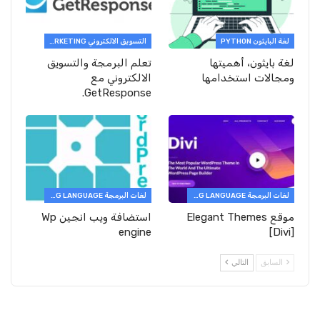
لغة البايثون PYTHON
التسويق الالكتروني E-MARKETING
لغة بايثون، أهميتها
تعلم البرمجة والتسويق
ومجالات استخدامها
الالكتروني مع
GetResponse.
لغات البرمجة PROGRAMMING LANGUAGE
لغات البرمجة PROGRAMMING LANGUAGE
موقع Elegant Themes
استضافة ويب انجين Wp
engine
[Divi]
السابق
التالي