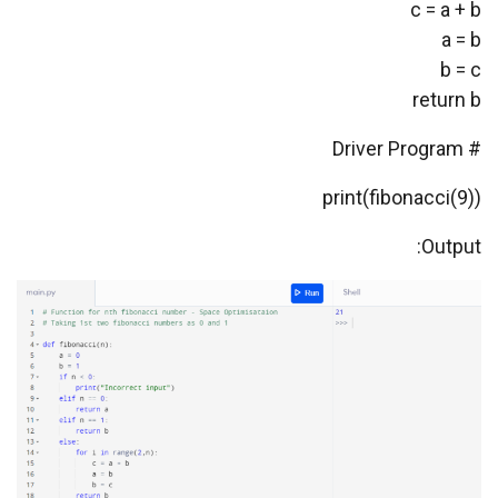
c = a + b
a = b
b = c
return b
# Driver Program
print(fibonacci(9))
Output: