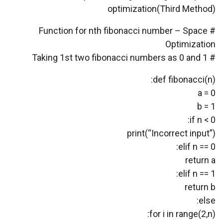
optimization(Third Method)
# Function for nth fibonacci number – Space
Optimization
# Taking 1st two fibonacci numbers as 0 and 1
def fibonacci(n):
a = 0
b = 1
if n < 0:
print(“Incorrect input”)
elif n == 0:
return a
elif n == 1:
return b
else:
for i in range(2,n):