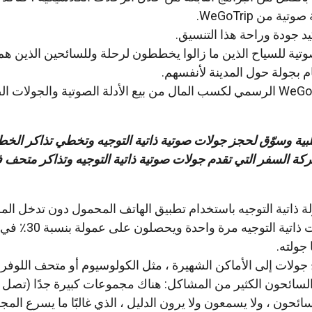
 من WeGoTrip.
د جودة وراحة هذا التنسيق.
وتية للسياح الذين ما زالوا يخططون لرحلة وللسائحين الذين هم
 بجولة حول المدينة لأنفسهم.
انضم إلى شريك WeGoTrip الرسمي لكسب المال من بيع الأدلة الصوتية والجولا
بية وسوّق لحجز جولات صوتية ذاتية التوجيه وتخطي تذاكر الخط
ة السفر التي تقدم جولات صوتية ذاتية التوجيه وتذاكر متحف 
 ذاتية التوجيه باستخدام تطبيق الهاتف المحمول دون تدخل الم
ينشئ المؤلفون جولات ذاتية التوجي
جولته.
ولات إلى الأماكن الشهيرة ، مثل الكولوسيوم أو متحف اللوفر.
ئحون ، ولا يسمعون ولا يرون الدليل ، الذي غالبًا ما يسرع المج