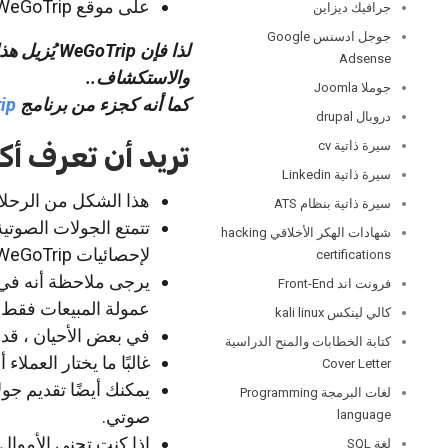
على موقع WeGoTrip الرسمي ، يمكنك معرفةالمزيد عن الشركة.
جرافيك ديزاين
جوجل ادسنس Google
لذا فإن ip
Adsense
والاستكشاف..
جوملا Joomla
كما أنه كجزء من برنامج
ip
دروبال drupal
سيرة ذاتية cv
تريد أن تعرف أك
سيرة ذاتية Linkedin
هذا الشكل من الرحلات
سيرة ذاتية بنظام ATS
تتمتع الجولات الصوتية
شهادات الهكر الأخلاقي hacking
لإحصائيات WeGoTrip ، لا تزيد نسبة العوائد السنوية عن 0.5٪).
certifications
يرجى ملاحظة أنه في ح
فرونت اند Front-End
عمولة المبيعات فقط ب
كالي لينكس kali linux
في بعض الأحيان ، قد 
كتابة الخطابات والمنح الدراسية
غالبًا ما يختار العملاء
Cover Letter
يمكنك أيضًا تقديم جو
لغات البرمجة Programming
صوتي.
language
إذا كنت تجني الأموال 
لغة SQL