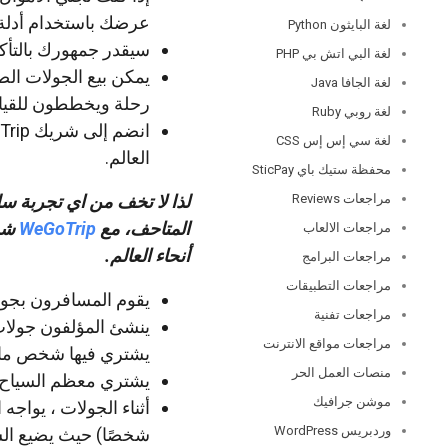
عرضك باستخدام أدلة صوتية
لغة البايثون Python
سيقدر جمهورك بالتأكي
لغة البي اتش بي PHP
يمكن بيع الجولات الص
لغة الجافا Java
رحلة ويخططون للقيام
لغة روبي Ruby
لغة سي إس إس CSS
العالم.
محفظة ستيك باي SticPay
لذا لا تخف من اي تجربة سل
مراجعات Reviews
المتاحف، مع
WeGoTrip
شرك
مراجعات الالعاب
أنحاء العالم.
مراجعات البرامج
مراجعات التطبيقات
يقوم المسافرون بجولة
مراجعات تفنية
مراجعات مواقع الانترنت
يشتري فيها شخص ما 
منصات العمل الحر
يشتري معظم السياح ج
موشن جرافيك
وردبريس WordPress
شخصًا) حيث يضيع السا