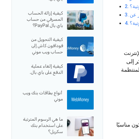
تية؟
كيفية إزالة الحساب
المصرفي من حساب
تية؟
باي بال PayPal؟
كيفية التحويل من
فودافون كاش إلى
حساب ويب موني
لإنترنت
ر إلى
كيفية إلغاء عملية
لمنتظمة
الدفع على باي بال.
أنواع بطاقات بنك ويب
موني
ما هي الرسوم المترتبة
ن مناسبًا
على استخدام بنك
سكريل؟