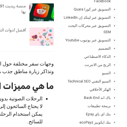
Facebook
التسويق عبر كورا Quara
بها
التسويق عبر لينكد إن LinkedIn
التسويق عبر محركات البحث
أفضل أدوات التسوي
SEM
التسويق عبر يوتيوب Youtube
التصميم
الذكاء الاصطناعي
وجهات سفر مختلفة حول الع
الربح من الانترنت
وتذاكر زيارة مناطق جذب مع
السيو
السيو التقني Technical SEO
ما هي مميزات ا
الهكر الأخلاقي
الرحلات الصوتية بدو
باك اند Back-End
لا يحتاج السائحون إل
برمجة تطبيقات
يمكن استخدام الرحلة
بنك اي باي Epay
للسائح.
بنك ايكوبيز ecoPayz