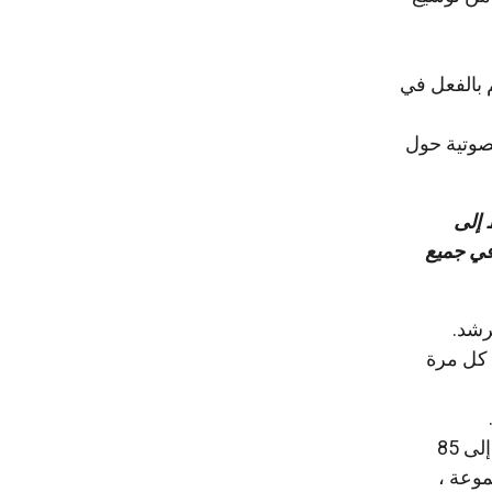
 بالفعل في
ت الصوتية حول
 إلى
في جميع
رشد.
ه مرة واحدة ويحصلون على عمولة بنسبة 30٪ في كل مرة
أثناء الجولات ، يواجه السائحون الكثير من المشاكل: هناك مجموعات كبيرة جدًا (تصل إلى 85
موعة ،