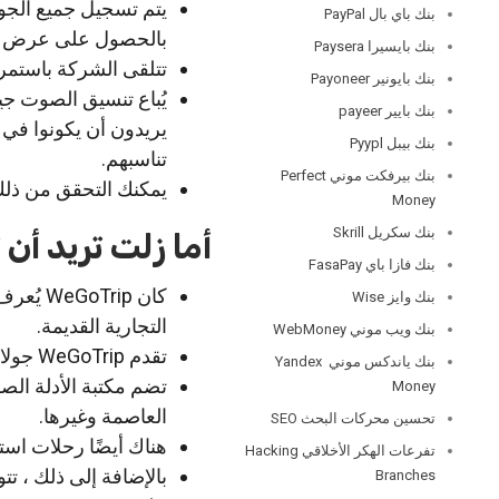
بنك باي بال PayPal
بالحصول على عرض مفص
بنك بايسيرا Paysera
تتلقى الشركة باستمرا
بنك بايونير Payoneer
يُباع تنسيق الصوت جي
بنك بايير payeer
يريدون أن يكونوا في 
بنك بيبل Pyypl
تناسبهم.
بنك بيرفكت موني Perfect
يمكنك التحقق من ذلك
Money
بنك سكريل Skrill
أما زلت تريد أن تعرف
بنك فازا باي FasaPay
بنك وايز Wise
التجارية القديمة.
بنك ويب موني WebMoney
تقدم WeGoTrip جولات إرشادية في أكثر من 100 مدينة حول العالم.
بنك ياندكس موني Yandex
تضم مكتبة الأدلة ال
Money
العاصمة وغيرها.
تحسين محركات البحث SEO
هناك أيضًا رحلات است
تفرعات الهكر الأخلاقي Hacking
بالإضافة إلى ذلك ، تت
Branches