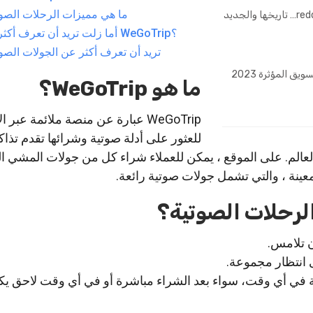
ما هي مميزات الرحلات الصو
منصة ريديت reddit… تاريخها والجديد
أما زلت تريد أن تعرف أكثر عن WeGoTrip؟
تريد أن تعرف أكثر عن الجولات الصو
ق المؤثرة 2023
ما هو WeGoTrip؟
WeGoTrip عبارة عن منصة ملائمة عبر ا
للعثور على أدلة صوتية وشرائها تقدم تذاك
الم. على الموقع ، يمكن للعملاء شراء كل من جولات المشي ا
ينة ، والتي تشمل جولات صوتية رائعة.
لرحلات الصوتية؟
ن تلامس.
ى انتظار مجموعة.
 في أي وقت، سواء بعد الشراء مباشرة أو في أي وقت لاحق يكو