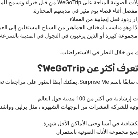
يتم تسجيل جميع الجولات الصوتية المتاحة على WeGoTrip من قبل خبر
ل أثناء قضاء يوم مثير في مدينتهم المختارة.
ر ردود فعل إيجابية من العملاء.
دًا وهو مناسب لمختلف الجماهير من السياح المستقلين إلى العملا
مجموعة كبيرة أو الذين يرغبون في التجول في المدينة بالسرعة 
 من خلال النظر في الاستعراضات.
 أكثر عن WeGoTrip؟
كان WeGoTrip يُعرف سابقًا باسم Surprise Me. يمكنك أيضًا العثور على 
صوتية للشركة العشرات من الوجهات الشهيرة ، مثل برلين وواش
كشافية في آسيا وحتى الأماكن الأقل شهرة.
وسع مجموعة الأدلة الصوتية باستمرار.