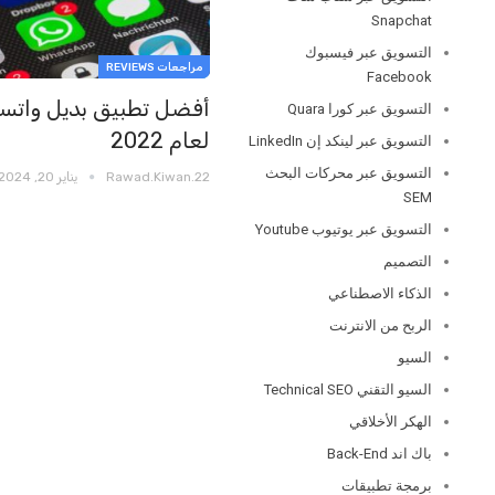
Snapchat
التسويق عبر فيسبوك
مراجعات REVIEWS
Facebook
أفضل تطبيق بديل واتس
التسويق عبر كورا Quara
لعام 2022
التسويق عبر لينكد إن LinkedIn
التسويق عبر محركات البحث
Rawad.kiwan.22
يناير 20, 2024
SEM
التسويق عبر يوتيوب Youtube
التصميم
الذكاء الاصطناعي
الربح من الانترنت
السيو
السيو التقني Technical SEO
الهكر الأخلاقي
باك اند Back-End
برمجة تطبيقات