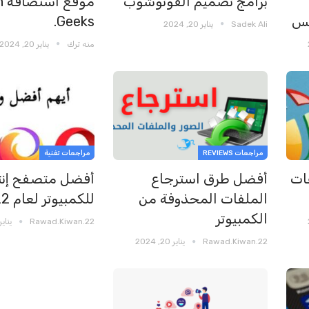
برامج تصميم الفوتوشوب
مو
Geeks.
Sadek Ali
يناير 20, 2024
منه ترك
يناير 20, 2024
مراجعات REVIEWS
مراجعات تفنية
ات
أفضل طرق استرجاع
أفضل متصفح إنت
الملفات المحذوفة من
للكمبيوتر لعام 2022
الكمبيوتر
Rawad.kiwan.22
يناير 20, 24
Rawad.kiwan.22
يناير 20, 2024