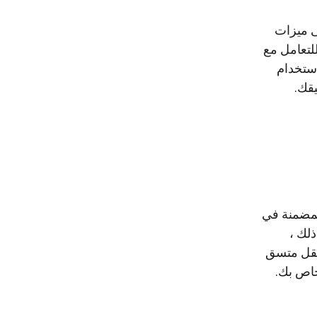
عامل مع مصادقة المستخدم والترخيص. يحتوي WordPress على ميزات
ستخدم مضمنة . بحيث يمكنك بسهولة دمج تطبيقك مع نظام مستخدم WordPress للتعامل مع
استخدام
لمضمنة في
ذلك ،
React Native E لإنشاء نظام تنقل متسق