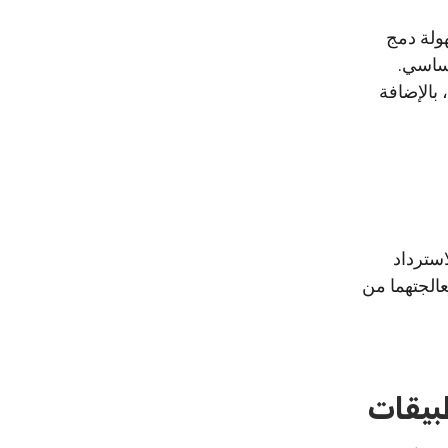
ا في أنه يمكنك بسهولة دمج
الميزات والوظائف المتاحة من خلال نظام WordPress الأساسي.
بالإضافة
جوال الخاص بك مع WordPress ، يمكنك استخدام WordPress REST API لاسترداد
عالجتهما من
بيقات