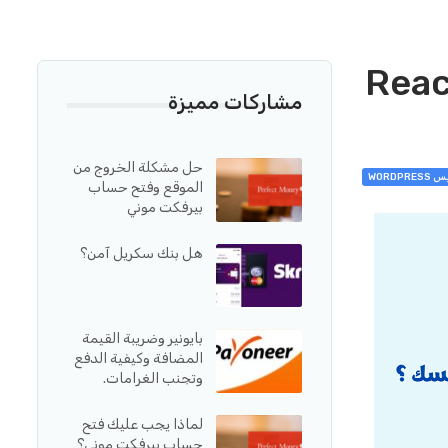
ق جوال باستخدام WordPress و React
مشاركات مميزة
حل مشكلة الخروج من
WORDPRE
الموقع وفتح حساب
بيرفكت موني
هل بنك سكريل آمن؟
بايونير وضريبة القيمة
المضافة وكيفية الدفع
وتجنب الغرامات.
لماذا يجب عليك فتح
حساب بيرفكت موني؟