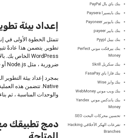
بنك باي بال PayPal
بنك بايسيرا Paysera
بنك بايونير Payoneer
إعداد بيئة تطوي
بنك بايير payeer
تتمثل الخطوة الأولى في إ
بنك بيبل Pyypl
تطوير. يتضمن هذا عادةً تث
بنك بيرفكت موني Perfect
Money
ضرورية ، مثل Node.js أو Expo.
بنك سكريل Skrill
بنك فازا باي FasaPay
بنك وايز Wise
بنك ويب موني WebMoney
والوحدات المناسبة ، ثم بنا
بنك ياندكس موني Yandex
Money
تحسين محركات البحث SEO
دمج تطبيقك مع
تفرعات الهكر الأخلاقي Hacking
Branches
المتاحة