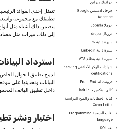
جرافيك ديزاين
جوجل ادسنس Google
Adsense
جوملا Joomla
يتضمن ذلك أشياء مثل أنواع
إلى ذلك، ميزات مثل مصادقة
دروبال drupal
سيرة ذاتية cv
سيرة ذاتية Linkedin
سيرة ذاتية بنظام ATS
استرداد البيان
شهادات الهكر الأخلاقي hacking
certifications
البيانات وتحديثها على موق
فرونت اند Front-End
داخل تطبيق الهاتف المحمو
كالي لينكس kali linux
كتابة الخطابات والمنح الدراسية
Cover Letter
لغات البرمجة Programming
اختبار ونشر تط
language
لغة SQL