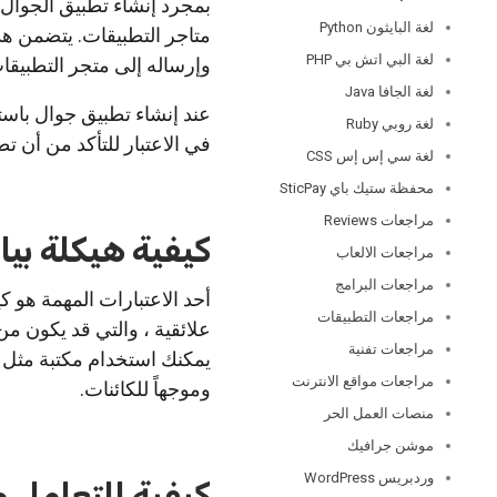
لغة البايثون Python
لغة البي اتش بي PHP
وإرساله إلى متجر التطبيقا
لغة الجافا Java
لغة روبي Ruby
في الاعتبار للتأكد من أن 
لغة سي إس إس CSS
محفظة ستيك باي SticPay
مراجعات Reviews
كيفية هيكلة بيا
مراجعات الالعاب
مراجعات البرامج
مراجعات التطبيقات
علائقية ، والتي قد يكون من
مراجعات تفنية
مراجعات مواقع الانترنت
وموجهاً للكائنات.
منصات العمل الحر
موشن جرافيك
وردبريس WordPress
كيفية التعامل