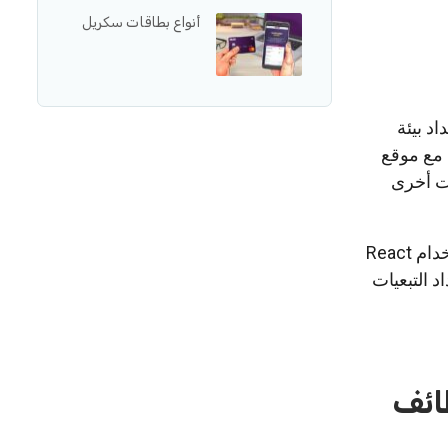
أنواع بطاقات سكريل
 في إعداد بيئة
 مع موقع
ا إلى تثبيت React Native وأي تبعيات أخرى
بمجرد إعداد بيئة التطوير الخاصة بك ، يمكنك البدء في إنشاء تطبيق الجوال الخاص بك باستخدام React
فة إلى ذلك، إعداد التبعيات
ائف