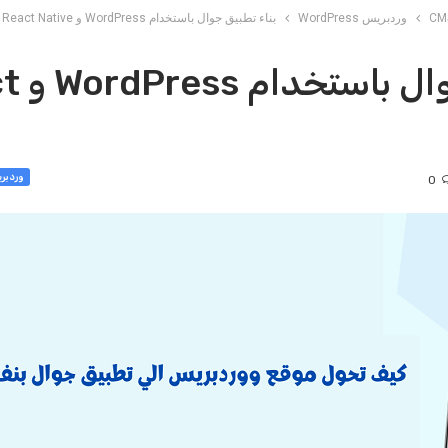
وردبريس WordPress
بناء تطبيق جوال باستخدام WordPress و React Native
بناء تطبي
وردبريس SS
0