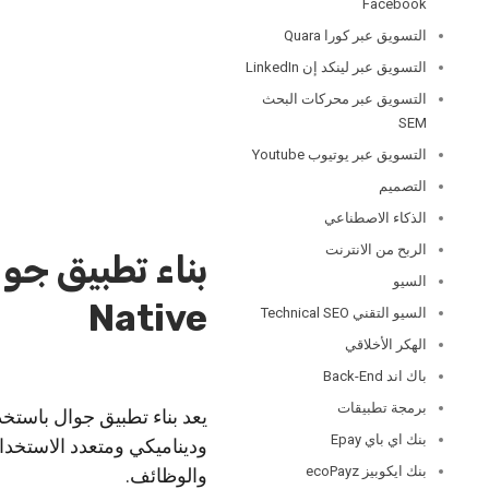
Facebook
التسويق عبر كورا Quara
التسويق عبر لينكد إن LinkedIn
التسويق عبر محركات البحث
SEM
التسويق عبر يوتيوب Youtube
التصميم
الذكاء الاصطناعي
الربح من الانترنت
السيو
Native
السيو التقني Technical SEO
الهكر الأخلاقي
باك اند Back-End
برمجة تطبيقات
يعد بناء تطبيق جوال باستخ
بنك اي باي Epay
وديناميكي ومتعدد الاستخ
بنك ايكوبيز ecoPayz
والوظائف.