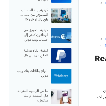
كيفية إزالة الحساب
المصرفي من حساب
باي بال PayPal؟
كيفية التحويل من
فودافون كاش إلى
حساب ويب موني
كيفية إلغاء عملية
الدفع على باي بال.
ام WordPress و React
أنواع بطاقات بنك ويب
موني
ي
ما هي الرسوم المترتبة
على استخدام بنك
يزات
سكريل؟