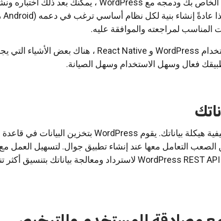
بمجرد إنشاء تطبيق الجوال الخاص بك ودمجه مع WordPress ، يمكنك بعد ذلك
ت المناسب لمراجعته والموافقة عليه.
عند إنشاء تطبيق جوال باستخدام WordPress و React Native ، هناك بعض 
تطبيقك فعال وسهل الاستخدام وسهل الصيانة.
ناتك
أحد الاعتبارات المهمة هو كيفية هيكلة بياناتك. يقوم WordPress بتخزين البيانات
 الصعب التعامل معها عند إنشاء تطبيق جوال. لتسهيل العمل مع ب
يمكنك استخدام مكتبة مثل WordPress REST API لاسترداد ومعالجة بياناتك بتنسيق أكث
 مع مصادقة المستخدم والترخيص