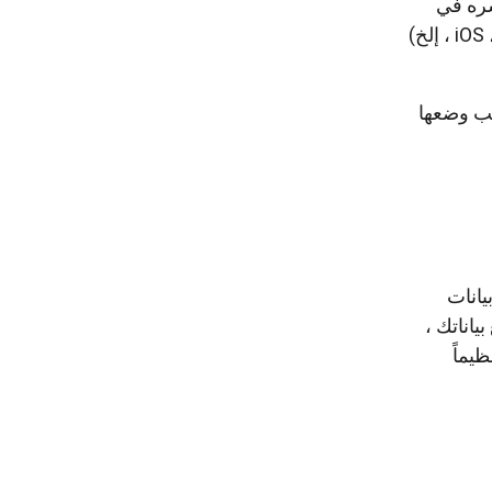
 اختباره ونشره في
متاجر التطبيقات. يتضمن هذا عادةً إنشاء بنية لكل نظام أساسي ترغب في دعمه (iOS ، Android ، إلخ)
الأشياء التي يجب وضعها
 في قاعدة بيانات
ياناتك ،
ر تنظيماً