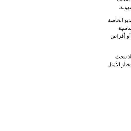
هولة.
يو الخاصة
و Vimeo والأنظمة الأساسية
ئعة الأخرى في بضع خطوات بسيطة. بالإضافة إلى ذلك، يمكنك أيضًا نسخ أقراص DVD أو أقراص
ا تبحث
لخيار الأمثل