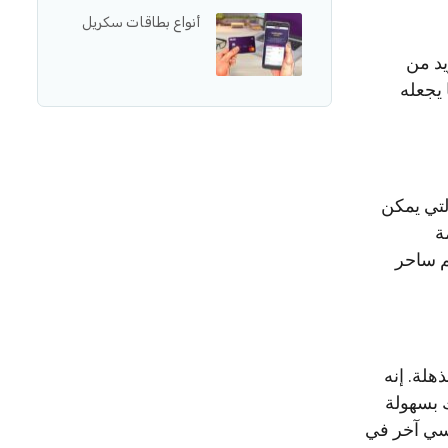
أنواع بطاقات سكريل
 مزيد من
 يجعله
لتي يمكن
ة
صنع فيلم ساحر
ذهلة. إنه
 المحتوى المحترفين. باستخدام Inshot، يمكنك بسهولة
عي أو YouTube أو أي نظام أساسي آخر في