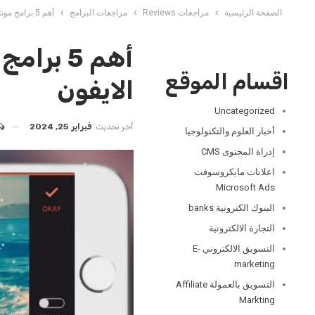
الصفحة الرئيسية
مراجعات Reviews
مراجعات البرامج
أهم 5 برامج مونتاج لتعديل الفيديوهات لأجهزة الايفون
أهم 5 ب
اقسام الموقع
الايفون
Uncategorized
آخر تحديث
فبراير 25, 2024
أخبار العلوم والتكنولوجيا
إدراة المحتوى CMS
اعلانات مايكروسوفت
Microsoft Ads
البنوك الكترونية banks
التجارة الالكترونية
التسويق الالكتروني E-
marketing
التسويق بالعمولة Affiliate
Markting