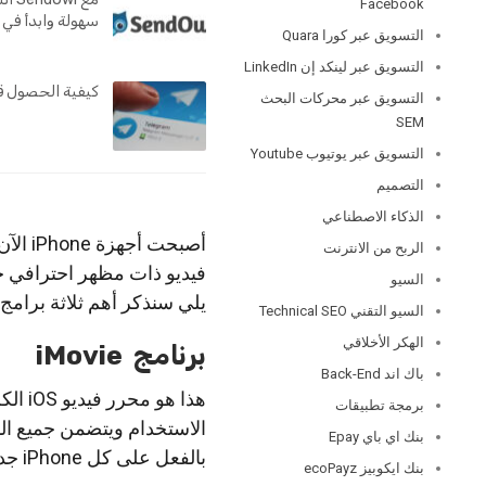
Facebook
سهولة وابدأ في 
التسويق عبر كورا Quara
التسويق عبر لينكد إن LinkedIn
كيفية الحصول ق
التسويق عبر محركات البحث
SEM
التسويق عبر يوتيوب Youtube
التصميم
الذكاء الاصطناعي
أصبحت
الربح من الانترنت
السيو
يلي سنذكر أهم ثلاثة برامج مونتاج
السيو التقني Technical SEO
الهكر الأخلاقي
برنامج iMovie
باك اند Back-End
هذا ه
برمجة تطبيقات
الاستخدام ويتضمن جميع الم
بنك اي باي Epay
بالفعل على كل iPhone جديد.
بنك ايكوبيز ecoPayz