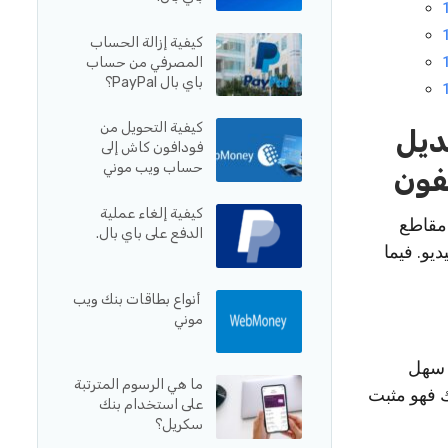
كيفية إزالة الحساب
المصرفي من حساب
باي بال PayPal؟
كيفية التحويل من
ديل
فودافون كاش إلى
حساب ويب موني
يفون
كيفية إلغاء عملية
اء مقاطع
الدفع على باي بال.
حرير الفيديو. فيما
أنواع بطاقات بنك ويب
موني
إنه سهل
ما هي الرسوم المترتبة
ك فهو مثبت
على استخدام بنك
سكريل؟