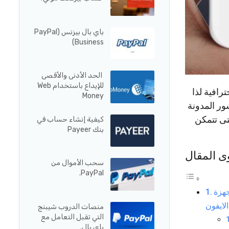
باي بال بيزنس (PayPal
Business)
الحد الأدنى والأقصى
للإيداع باستخدام Web
رافية لذا
Money
. في منشور المدونة
تى تتمكن
كيفية إنشاء حساب في
بنك Payeer
ى المقال
سحب الأموال من
PayPal.
جهزة
ن
منصات الدروب شيبنج
التي تقبل التعامل مع
باي بال.