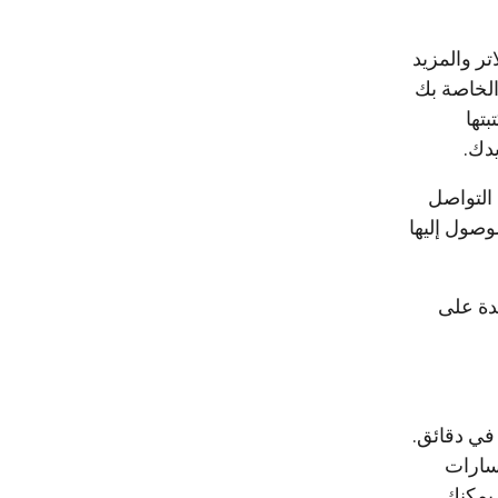
ر والمزيد
الخاصة بك
 مع مكتبتها
دك.
قع التواصل
كن الوصول إليها
وسًا تعليمية مفيدة على
ة في دقائق.
مسارات
مساعدة في جعل مقاطع الفيديو الخاصة بك تبدو احترافية. باستخدام Filmorago، يمكنك