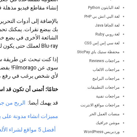
إنشاء مقاطع فيديو مذهلة 
لغة البايثون Python
لغة البي اتش بي PHP
بالإضافة إلى أدوات التحرير
لغة الجافا Java
لغة روبي Ruby
لغة سي إس إس CSS
Blu-ray لعملك حتى يكون لديك دائمًا نسخة مادية من مشروعك في متناول اليد.
محفظة ستيك باي SticPay
إذا كنت تبحث عن طريقة سه
مراجعات Reviews
سوى عن 
مراجعات الالعاب
لأي شخص يرغب في رفع مست
مراجعات البرامج
مراجعات التطبيقات
ختامًا؛ أتمنى أن تكون قد 
مراجعات تفنية
قد يهمك أيضا:
الربح من ج
مراجعات مواقع الانترنت
منصات العمل الحر
مميزات انشاء مدونة على ب
موشن جرافيك
أفضل 5 مواقع لشراء الألعاب اون لاين
وردبريس WordPress