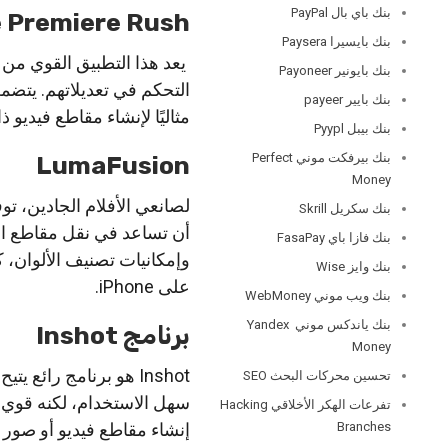
بنك باي بال PayPal
 Premiere Rush
بنك بايسيرا Paysera
بنك بايونير Payoneer
التحكم في تعديلاتهم. يتضم
بنك بايير payeer
مثاليًا لإنشاء مقاطع فيدي
بنك بيبل Pyypl
بنك بيرفكت موني Perfect
LumaFusion
Money
لصانعي الأفلام الجادين، ت
بنك سكريل Skrill
أن تساعد في نقل مقاطع الف
بنك فازا باي FasaPay
بنك وايز Wise
على iPhone.
بنك ويب موني WebMoney
بنك ياندكس موني Yandex
برنامج Inshot
Money
Inshot هو برنامج رائ
تحسين محركات البحث SEO
تفرعات الهكر الأخلاقي Hacking
Branches