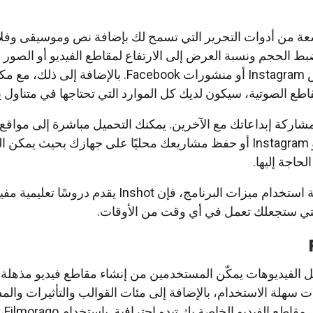
عة من أدوات التحرير التي تسمح لك بإضافة نص وموسيقى وفلات
ضبط الحجم ونسبة العرض إلى الارتفاع لمقاطع الفيديو أو الصور 
لمنصات مختلفة مثل قصص Instagram أو منشورات Facebook. بالإضافة إلى ذلك،
طع الصوتية، سيكون لديك كل الموارد التي تحتاجها في متناول ي
بيق Inshot أيضًا مشاركة إبداعاتك مع الآخرين. يمكنك التحميل مباشرة إلى موا
الاجتماعي مثل YouTube و Instagram أو حفظ مشاريعك محليًا على جهازك بحيث يم
حاجة إليها.
وإذا لم تكن متأكدًا من كيفية استخدام ميزات البرنامج، فإن Inshot يقدم در
لتي ستجعلك تعمل في أي وقت من الأوقات.
امج لتعديل الفيديوهات يمكّن المستخدمين من إنشاء مقاطع فيديو مذهل
 سهلة الاستخدام، بالإضافة إلى مئات القوالب والتأثيرات وال
الصوتية لل