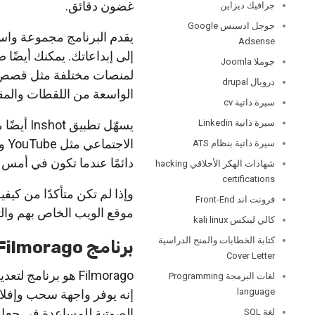
غضون دقائق.
جرافيك ديزاين
جوجل ادسنس Google
يقدم البرنامج مجموعة واس
Adsense
إلى إبداعاتك. يمكنك أيضًا 
جوملا Joomla
دروبال drupal
الواسعة من اللقطات والمقا
سيرة ذاتية cv
سيرة ذاتية Linkedin
يسهّل تط
سيرة ذاتية بنظام ATS
دائمًا عندما تكون في أمس ال
شهادات الهكر الأخلاقي hacking
certifications
فرونت اند Front-End
موقع الويب الخاص بهم وا
كالي لينكس kali linux
كتابة الخطابات والمنح الدراسية
برنامج Filmorago
Cover Letter
Filmorago هو برن
لغات البرمجة Programming
language
إنه يوفر واجهة سحب وإفلات
لغة SQL