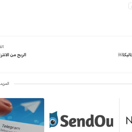
ال
اليكا￼
الربح من الانت
المزيد