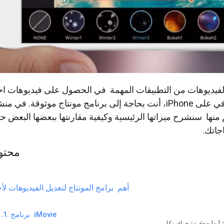
 الفيديوهات من التطبيقات المهمة في الحصول على فيديوهات احت
لتحرير الفيديو بشكل احترافي على iPhone، أنت بحاجة إلى برنامج مونتاج موثوقة
نها سنشرح ميزاتها الرئيسية وكيفية مقارنتها ببعضها البعض ح
جاتك.
محتو
أهم برامج المونتاج لتعديل الفيديوهات لأ
الايفو
برنامج iMovie
SendOw انشأ واجهة متجرك بكل